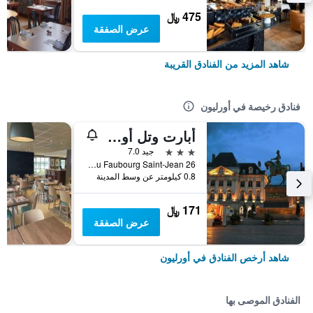
475 ﷼
عرض الصفقة
شاهد المزيد من الفنادق القريبة
فنادق رخيصة في أورليون
أبارت وتل أوداليز سيتي - أورليانز سنتر
3 نجوم
جيد 7.0
26 Rue du Faubourg Saint-Jean, أورليون, إقليم لواريت, فرنسا
0.8 كيلومتر عن وسط المدينة
171 ﷼
عرض الصفقة
شاهد أرخص الفنادق في أورليون
الفنادق الموصى بها