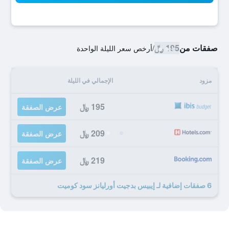
صفقات من
195 ﷼
/
أرخص سعر الليلة الواحدة
مزود
الإجمالي في الليلة
195 ﷼
عرض الصفقة
209 ﷼
عرض الصفقة
219 ﷼
عرض الصفقة
6 صفقات إضافية لـ إيبيس بدجيت أورليانز سود كوميت