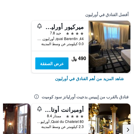
أفضل الفنادق في أورليون
ميركيور أورليانز سنتر
4 نجوم
جيد 7.8
44, quai Barentin, أورليون, إقليم لواريت, فرنسا
0.0 كيلومتر عن وسط المدينة
490 ﷼
عرض الصفقة
شاهد المزيد من أهم الفنادق في أورليون
فنادق بالقرب من إيبيس بدجيت أورليانز سود كوميت
أومبرانت أوتال إيه سبا
4 نجوم
ممتاز 8.4
80 Quai du Chatelet, أورليون, إقليم لواريت, فرنسا
2.3 كيلومتر عن وسط المدينة