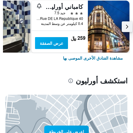
كامباني أورليون سونتر - محطة
3 نجوم
جيد 7.5
40 Rue DE LA Republique, أورليون, إقليم لواريت, فرنسا
0.4 كيلومتر عن وسط المدينة
259 ﷼
عرض الصفقة
مشاهدة الفنادق الأخرى الموصى بها
استكشف أورليون
اعرض على الخريطة