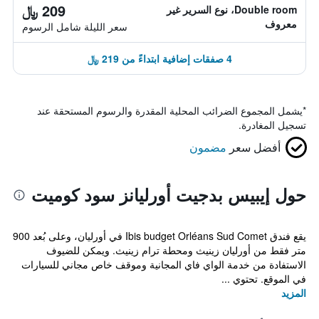
209 ﷼
Double room، نوع السرير غير
معروف
سعر الليلة شامل الرسوم
4 صفقات إضافية ابتداءً من 219 ﷼
*
يشمل المجموع الضرائب المحلية المقدرة والرسوم المستحقة عند
تسجيل المغادرة.
أفضل سعر
مضمون
حول إيبيس بدجيت أورليانز سود كوميت
يقع فندق Ibis budget Orléans Sud Comet في أورليان، وعلى بُعد 900
متر فقط من أورليان زينيث ومحطة ترام زينيث. ويمكن للضيوف
الاستفادة من خدمة الواي فاي المجانية وموقف خاص مجاني للسيارات
في الموقع. تحتوي ...
المزيد