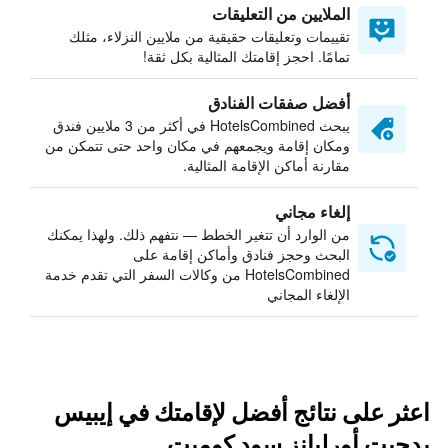
الملايين من التعليقات
تقييمات وتعليقات حقيقية من ملايين النزلاء، مثلك
تمامًا. احجز إقامتك المثالية بكل ثقة!
أفضل صفقات الفنادق
يبحث HotelsCombined في أكثر من 3 ملايين فندق
ومكان إقامة ويجمعهم في مكان واحد حتى تتمكن من
مقارنة أماكن الإقامة المثالية.
إلغاء مجاني
من الوارد أن تتغير الخطط — نتفهم ذلك. ولهذا يمكنك
البحث وحجز فنادق وأماكن إقامة على
HotelsCombined من وكالات السفر التي تقدم خدمة
الإلغاء المجاني
اعثر على نتائج أفضل لإقامتك في إيبيس
بدجيت أورليانز سود كوميت