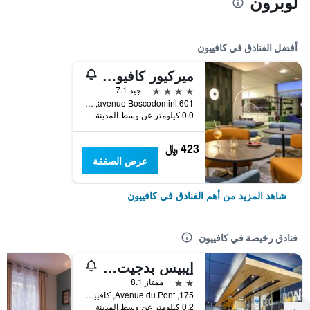
لوبرون
أفضل الفنادق في كافييون
ميركيور كافيون هوتل
4 نجوم
جيد 7.1
601 avenue Boscodomini, كافييون, إقليم فوكلوز, فرنسا
0.0 كيلومتر عن وسط المدينة
423 ﷼
عرض الصفقة
شاهد المزيد من أهم الفنادق في كافييون
فنادق رخيصة في كافييون
إيبيس بدجيت كافايلون
2 نجمتين
ممتاز 8.1
175, Avenue du Pont, كافييون, إقليم فوكلوز, فرنسا
0.2 كيلومتر عن وسط المدينة