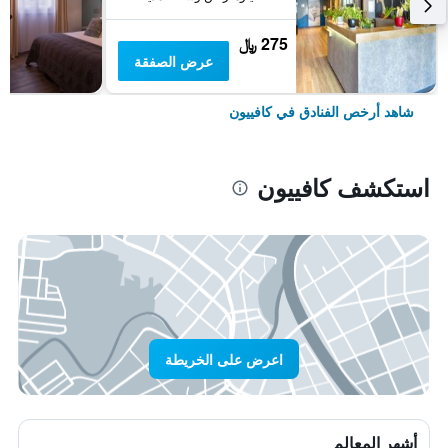
275 ﷼
عرض الصفقة
شاهد أرخص الفنادق في كافييون
استكشف كافييون
اعرض على الخريطة
أشهر المعالم