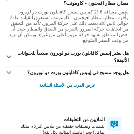
مطار، مطار افيجنون - كاومونت؟
ضمن مسافة 23.6 كم بين إيبيس كافايلون بورت دو لوبرون
وأقرب مطار، مطار افيجنون - كاومونت، تستغرق القيادة عادةً
حوالي 0س 18د يعتمد ذلك على حركة المرور. تأكد من التحقق
من اتجاهات حركة المرور بالقرب من الفندق والمطار حيث أن
بعض المناطق تشهد حركة مرور أعلى من غيرها ويمكن أن تزيد
من وقت السفر المتوقع.
هل يعتبر إيبيس كافايلون بورت دو لوبرون صديقاً للحيوانات
الأليفة؟
هل يوجد مسبح في إيبيس كافايلون بورت دو لوبرون؟
عرض المزيد من الأسئلة الشائعة
الملايين من التعليقات
تقييمات وتعليقات حقيقية من ملايين النزلاء، مثلك
تمامًا. احجز إقامتك المثالية بكل ثقة!