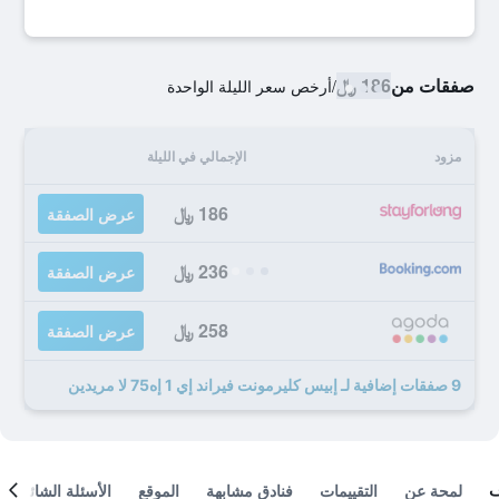
صفقات من
186 ﷼
/
أرخص سعر الليلة الواحدة
مزود
الإجمالي في الليلة
186 ﷼
عرض الصفقة
236 ﷼
عرض الصفقة
258 ﷼
عرض الصفقة
9 صفقات إضافية لـ إبيس كليرمونت فيراند إي 1 إه75 لا مريدين
لمحة عن
التقييمات
فنادق مشابهة
الموقع
الأسئلة الشائعة