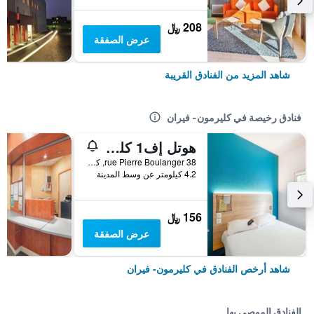
208 ﷼
عرض الصفقة
شاهد المزيد من الفنادق القريبة
فنادق رخيصة في كليرمون- فيران
هوتل إف1 كليرمونت فيراند إيست
38 rue Pierre Boulanger, كليرمون- فيران, إقليم بوي دو دوم, فرنسا
4.2 كيلومتر عن وسط المدينة
156 ﷼
عرض الصفقة
شاهد أرخص الفنادق في كليرمون- فيران
الفنادق الموصى بها