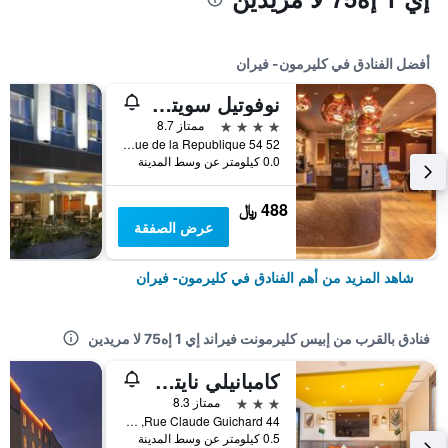
أفضل الفنادق في كليرمون- فيران
نوفوتيل سويتس كليرمون فيراند بوليدوم
4 نجوم
ممتاز 8.7
52 54 Avenue de la Republique, كليرمون- فيران, إقليم بوي دو دوم, فرنسا
0.0 كيلومتر عن وسط المدينة
488 ﷼
عرض الصفقة
شاهد المزيد من أهم الفنادق في كليرمون- فيران
فنادق بالقرب من إبيس كليرمونت فيراند إي 1 إه75 لا مريدين
كامبانيلي نايتشر - كليرمونت فيراند لو بريزيت
3 نجوم
ممتاز 8.3
44 Rue Claude Guichard, كليرمون- فيران, إقليم بوي دو دوم, فرنسا
0.5 كيلومتر عن وسط المدينة