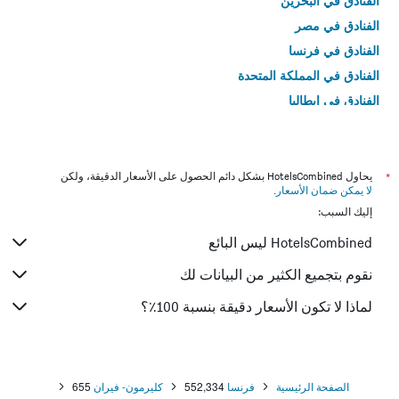
الفنادق في البحرين
الفنادق في مصر
الفنادق في فرنسا
الفنادق في المملكة المتحدة
الفنادق في إيطاليا
الفنادق في تايلاند
*
يحاول HotelsCombined بشكل دائم الحصول على الأسعار الدقيقة، ولكن
لا يمكن ضمان الأسعار
.
إليك السبب:
HotelsCombined ليس البائع
نقوم بتجميع الكثير من البيانات لك
لماذا لا تكون الأسعار دقيقة بنسبة 100٪؟
الصفحة الرئيسية
فرنسا
552,334
كليرمون- فيران
655