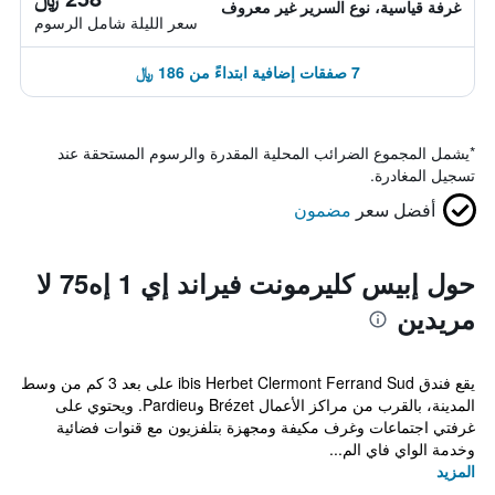
غرفة قياسية، نوع السرير غير معروف
سعر الليلة شامل الرسوم
7 صفقات إضافية ابتداءً من 186 ﷼
*
يشمل المجموع الضرائب المحلية المقدرة والرسوم المستحقة عند
تسجيل المغادرة.
أفضل سعر
مضمون
حول إبيس كليرمونت فيراند إي 1 إه75 لا
مريدين
يقع فندق ibis Herbet Clermont Ferrand Sud على بعد 3 كم من وسط
المدينة، بالقرب من مراكز الأعمال Brézet وPardieu. ويحتوي على
غرفتي اجتماعات وغرف مكيفة ومجهزة بتلفزيون مع قنوات فضائية
وخدمة الواي فاي الم...
المزيد