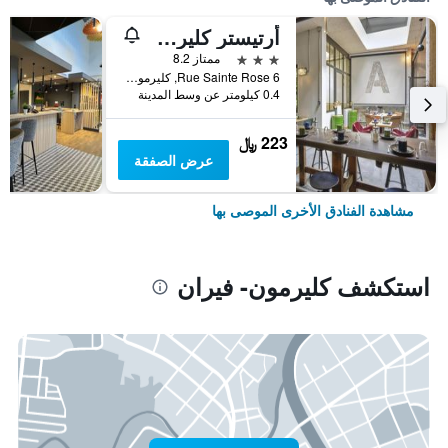
أرتيستر كليرمونت فيراند
3 نجوم
ممتاز 8.2
6 Rue Sainte Rose, كليرمون- فيران, إقليم بوي دو دوم, فرنسا
0.4 كيلومتر عن وسط المدينة
223 ﷼
عرض الصفقة
مشاهدة الفنادق الأخرى الموصى بها
استكشف كليرمون- فيران