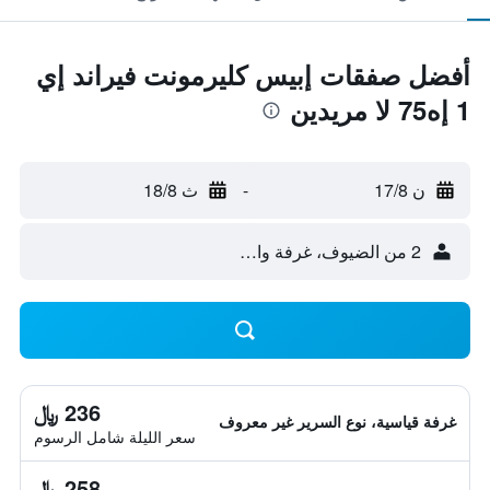
أفضل صفقات إبيس كليرمونت فيراند إي
1 إه75 لا مريدين
ن 17/8
-
ث 18/8
2 من الضيوف، غرفة واحدة
236 ﷼
غرفة قياسية، نوع السرير غير معروف
سعر الليلة شامل الرسوم
258 ﷼