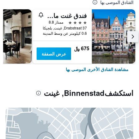
الفنادق الموصى بها
فندق غنت ماريوت
4 نجوم
ممتاز 8.8
Drabstraat 37, غينت, بلجيكا
0.6 كيلومتر عن وسط المدينة
675 ﷼
عرض الصفقة
مشاهدة الفنادق الأخرى الموصى بها
استكشفBinnenstad, غينت