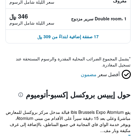
معروف
سعر الليلة شامل الرسوم
346 ﷼
Double room، 1 سرير مزدوج
سعر الليلة شامل الرسوم
17 صفقة إضافية ابتداءً من 309 ﷼
*
يشمل المجموع الضرائب المحلية المقدرة والرسوم المستحقة عند
تسجيل المغادرة.
أفضل سعر
مضمون
حول إيبيس بروكسل إكسبو-أتوميوم
يقع ibis Brussels Expo Atomium قبالة مدخل مركز بروكسل للمعارض
مباشرةً وعلى بعد 15 دقيقة سيراً على الأقدام من مبنى Atomium.
ويوفر خدمة الواي فاي المجانية في جميع المناطق، بالإضافة إلى غرف
مكيفة وبار مف...