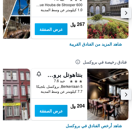
Avenue Houba de Strooper 600, بروكسل, بلجيكا
1.0 كيلومتر عن وسط المدينة
267 ﷼
عرض الصفقة
شاهد المزيد من الفنادق القريبة
فنادق رخيصة في بروكسل
بنتاهوتل بروسلز إيربورت
3 نجوم
جيد 7.6
Berkenlaan 5, بروكسل, بلجيكا
7.7 كيلومتر عن وسط المدينة
204 ﷼
عرض الصفقة
شاهد أرخص الفنادق في بروكسل