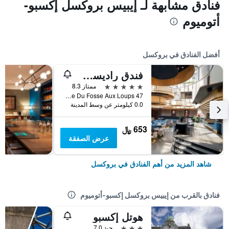
فنادق مشابهة لـ إيبيس بروكسل إكسبو-
أتوميوم
أفضل الفنادق في بروكسل
فندق راديسن كوليكشن جراند بليس بروكسل
5 نجوم
ممتاز 8.3
47 Rue Du Fosse Aux Loups, بروكسل, بلجيكا
0.0 كيلومتر عن وسط المدينة
653 ﷼
عرض الصفقة
شاهد المزيد من أهم الفنادق في بروكسل
فنادق بالقرب من إيبيس بروكسل إكسبو-أتوميوم
هوتل إكسبو
3 نجوم
جيد 7.0