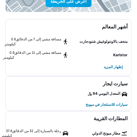
اعرض على الخريطة
أشهر المعالم
مسافة مشي إلى 7 من الدقائق
0.6
متحف بالاونتولوغيش شتودجارت
كيلومتر
مسافة مشي إلى 11 من الدقائق
0.9
Karlstor
كيلومتر
إظهار المزيد
سيارت ايجار
المعدل اليومي 94 ﷼
سيارات للاستئجار في ميونخ
المطارات القريبة
رحلة بالسيارة إلى 32 من الدقائق
37.6
مطار ميونخ الدولي
كيلومتر