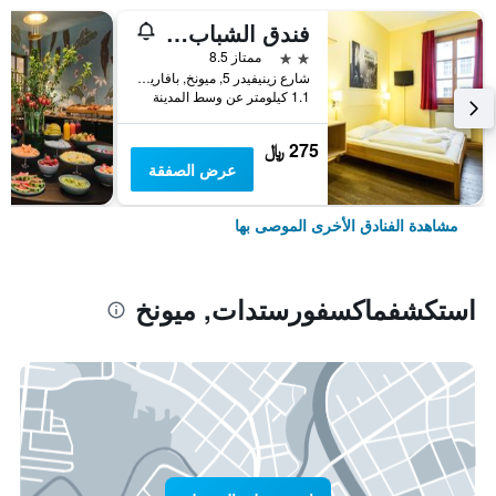
فندق الشباب يورو ميونيخ
2 نجمتين
ممتاز 8.5
شارع زينيفيدر 5, ميونخ, بافاريا, ألمانيا
1.1 كيلومتر عن وسط المدينة
275 ﷼
عرض الصفقة
مشاهدة الفنادق الأخرى الموصى بها
استكشفماكسفورستدات, ميونخ