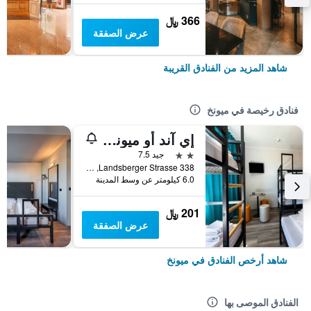
366 ﷼
عرض الصفقة
شاهد المزيد من الفنادق القريبة
فنادق رخيصة في ميونخ
إي آند أو ميونيخ لايم
2 نجمتين
جيد 7.5
Landsberger Strasse 338, ميونخ, بافاريا, ألمانيا
6.0 كيلومتر عن وسط المدينة
201 ﷼
عرض الصفقة
شاهد أرخص الفنادق في ميونخ
الفنادق الموصى بها