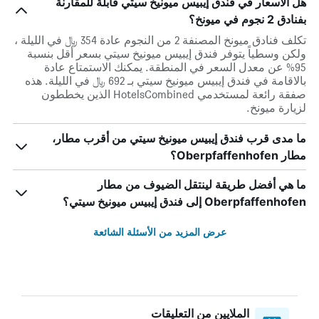
هل الأسعار في فندق إيبيس ميونيخ سيتي قابلة للمقارنة
بفنادق 2 نجوم في ميونخ؟
تكلف فنادق ميونخ المصنفة 2 من النجوم عادة 354 ﷼ في الليلة ،
ولكن وسطياً يتوفر فندق إيبيس ميونيخ سيتي بسعر أقل بنسبة
95% عن معدل السعر في المنطقة. يمكنك الاستمتاع عادة
بالاقامة في فندق إيبيس ميونيخ سيتي بـ 692 ﷼ في الليلة. هذه
صفقة رائعة لمستخدمي HotelsCombined الذين يخططون
لزيارة ميونخ.
ما مدى قرب فندق إيبيس ميونيخ سيتي من أقرب مطار،
مطار Oberpfaffenhofen؟
ما هي أفضل طريقة لينتقل الضيوف من مطار
Oberpfaffenhofen إلى فندق إيبيس ميونيخ سيتي؟
عرض المزيد من الأسئلة الشائعة
الملايين من التعليقات