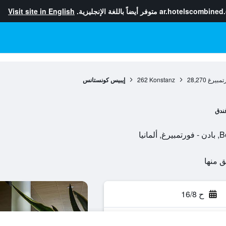
ar.hotelscombined
متوفر أيضاً باللغة الإنجليزية.
Visit site in English
رتمبيرغ
28,270
Konstanz
262
إيبيس كونستانس
ندق
نيا
ح 16/8