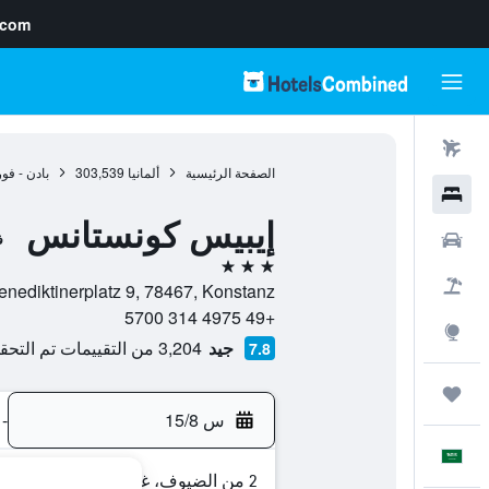
.com
رحلات طيران
الصفحة الرئيسية
ألمانيا
303,539
بادن - فو
فنادق
إيبيس كونستانس
سيارات
ف
3 نجوم
حزم العروض
Benediktinerplatz 9, 78467, Konstanz, بادن - فورتمبيرغ, ألما
+49 4975 314 5700
استكشاف
جيد
3,204 من التقييمات تم التحقق منها
7.8
رحلات
س 15/8
-
العَرَبِيَّة
2 من الضيوف، غرفة واحدة