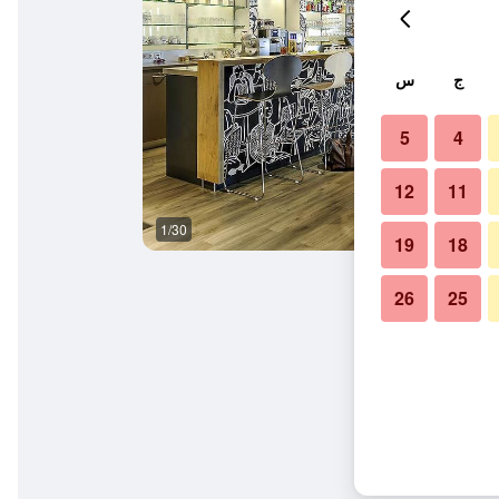
ج
س
5
4
12
11
1/30
غرفة نوم
19
18
26
25