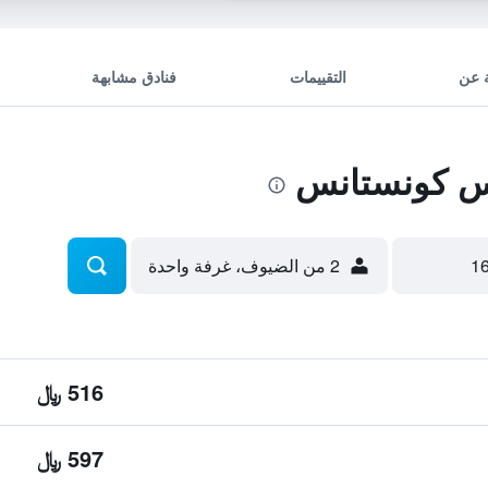
 عن
التقييمات
فنادق مشابهة
س كونستانس
2 من الضيوف، غرفة واحدة
516 ﷼
597 ﷼