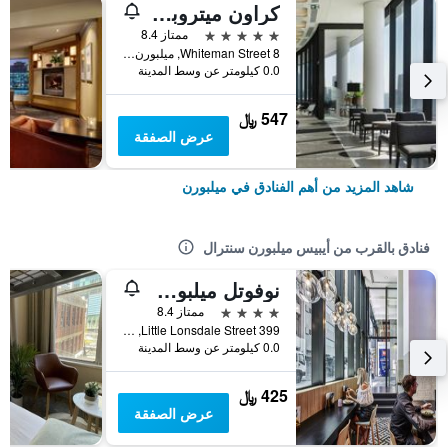
كراون ميتروبول ملبورن
5 نجوم
ممتاز 8.4
8 Whiteman Street, ميلبورن, VIC, أستراليا
0.0 كيلومتر عن وسط المدينة
547 ﷼
عرض الصفقة
شاهد المزيد من أهم الفنادق في ميلبورن
فنادق بالقرب من أيبيس ميلبورن سنترال
نوفوتل ميلبورن سنترال
4 نجوم
ممتاز 8.4
399 Little Lonsdale Street, ميلبورن, VIC, أستراليا
0.0 كيلومتر عن وسط المدينة
425 ﷼
عرض الصفقة