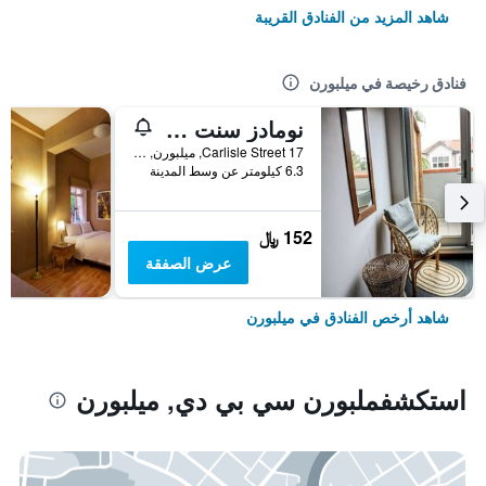
شاهد المزيد من الفنادق القريبة
فنادق رخيصة في ميلبورن
نومادز سنت كيلدا هوستل
17 Carlisle Street, ميلبورن, VIC, أستراليا
6.3 كيلومتر عن وسط المدينة
152 ﷼
عرض الصفقة
شاهد أرخص الفنادق في ميلبورن
استكشفملبورن سي بي دي, ميلبورن