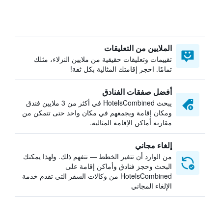
الملايين من التعليقات
تقييمات وتعليقات حقيقية من ملايين النزلاء، مثلك
تمامًا. احجز إقامتك المثالية بكل ثقة!
أفضل صفقات الفنادق
يبحث HotelsCombined في أكثر من 3 ملايين فندق
ومكان إقامة ويجمعهم في مكان واحد حتى تتمكن من
مقارنة أماكن الإقامة المثالية.
إلغاء مجاني
من الوارد أن تتغير الخطط — نتفهم ذلك. ولهذا يمكنك
البحث وحجز فنادق وأماكن إقامة على
HotelsCombined من وكالات السفر التي تقدم خدمة
الإلغاء المجاني