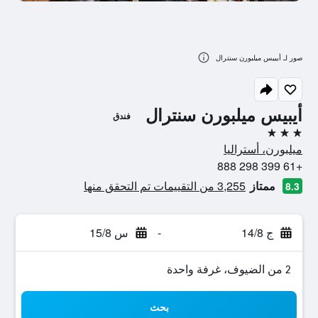
صور لـ أيبيس ميلبورن سنترال
أيبيس ميلبورن سنترال
فندق
3 نجوم
ميلبورن، أستراليا
+61 399 298 888
ممتاز
3,255 من التقييمات تم التحقق منها
8.3
ج 14/8
-
س 15/8
2 من الضيوف، غرفة واحدة
بحث