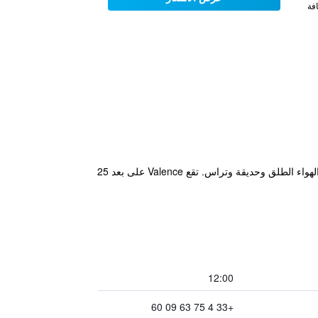
فة
يقع ibis Montélimar Nord في Saulce-sur-Rhône على بعد 15 دقيقة بالسيارة من مونتيليمار، ويوفر مسبح موسمي في الهواء الطلق وحديقة وتراس. تقع Valence على بعد 25
12:00
+33 4 75 63 09 60