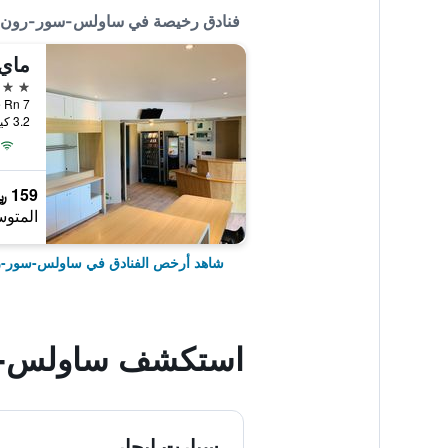
فنادق رخيصة في ساولس-سور-رون
ماي 
3 نجوم
3.2 كيلومتر عن وسط المدينة
159 ﷼
المتوس
شاهد أرخص الفنادق في ساولس-سور-
استكشف ساولس-س
سيارت ايجار