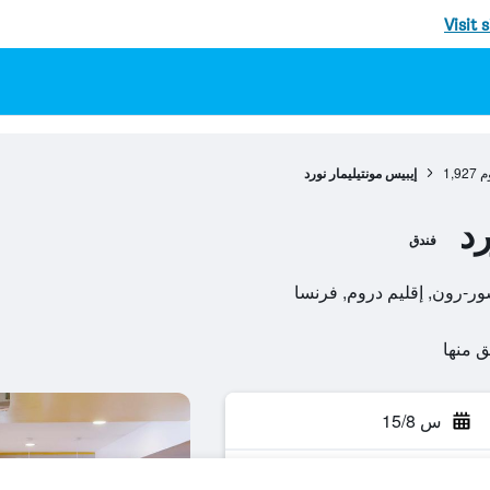
Visit 
م
1,927
إيبيس مونتيليمار نورد
رد
فندق
س 15/8