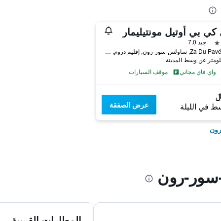
كي بي أوتيل مونتيليمار
جيد 7.0
Za Du Pavé Rn 7, ساولس-سور-رون, إقليم دروم, فرنسا
واي فاي مجاني
موقف السيارات
عرض الصفقة
ط في الليلة
رون
ور-رون
المطارات القريبة