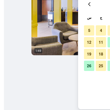
ج
س
5
4
12
11
1/49
غرفة الاجتماعات
19
18
26
25