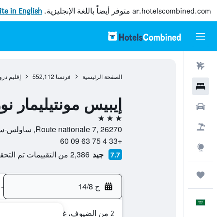
ar.hotelscombined.com
متوفر أيضاً باللغة الإنجليزية.
site in English
رحلات طيران
الصفحة الرئيسية
فرنسا
552,112
إقليم درو
فنادق
إيبيس مونتيليمار نو
سيارات
3 نجوم
حزم العروض
Route nationale 7, 26270, ساولس-سور-رون, إقليم دروم, فرنسا
+33 4 75 63 09 60
استكشاف
جيد
2,386 من التقييمات تم التحقق منها
7.7
رحلات
ج 14/8
-
العَرَبِيَّة
2 من الضيوف، غرفة واحدة