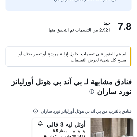
7.8
جيد
2,921 من التقييمات تم التحقق منها
لم يتم العثور على تقييمات. حاول إزالة مرشح أو تغيير بحثك أو
مسح كل شيء لعرض التقييمات.
فنادق مشابهة لـ بي آند بي هوتل أورليانز
نورد ساران
فنادق بالقرب من بي آند بي هوتل أورليانز نورد ساران
أوتل ليه 3 فالي
3 نجوم
ممتاز 8.5
1423 Route Nationale 20, ساران, إقليم لواريت, فرنسا