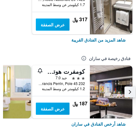
1.7 كيلومتر عن وسط المدينة
317 ﷼
عرض الصفقة
شاهد المزيد من الفنادق القريبة
فنادق رخيصة في ساران
كومفرت هوتل أورليانز ساران
3 نجوم
جيد 7.0
232 Rue Francis Perrin, Pole 45, ساران, إقليم لواريت, فرنسا
1.2 كيلومتر عن وسط المدينة
187 ﷼
عرض الصفقة
شاهد أرخص الفنادق في ساران