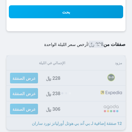
بحث
صفقات من
228 ﷼
/
أرخص سعر الليلة الواحدة
مزود
الإجمالي في الليلة
228 ﷼
عرض الصفقة
238 ﷼
عرض الصفقة
306 ﷼
عرض الصفقة
12 صفقة إضافية لـ بي آند بي هوتل أورليانز نورد ساران