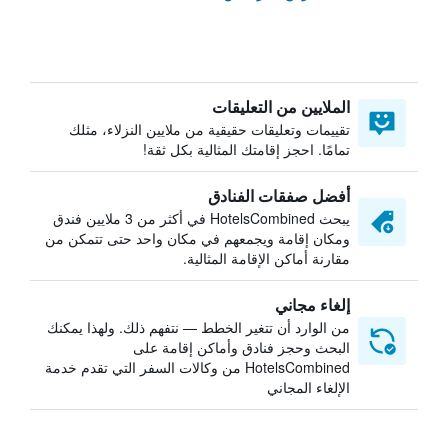
الملايين من التعليقات
تقييمات وتعليقات حقيقية من ملايين النزلاء، مثلك
تمامًا. احجز إقامتك المثالية بكل ثقة!
أفضل صفقات الفنادق
يبحث HotelsCombined في أكثر من 3 ملايين فندق
ومكان إقامة ويجمعهم في مكان واحد حتى تتمكن من
مقارنة أماكن الإقامة المثالية.
إلغاء مجاني
من الوارد أن تتغير الخطط — نتفهم ذلك. ولهذا يمكنك
البحث وحجز فنادق وأماكن إقامة على
HotelsCombined من وكالات السفر التي تقدم خدمة
الإلغاء المجاني