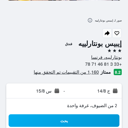
صور لـ إيبيس بونتارلييه
إيبيس بونتارلييه
فندق
3 نجوم
بونتارلييه، فرنسا
+33 3 81 46 71 78
ممتاز
1,160 من التقييمات تم التحقق منها
8.2
ج 14/8
-
س 15/8
2 من الضيوف، غرفة واحدة
بحث