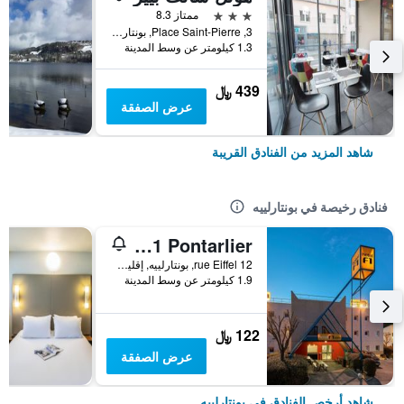
3 نجوم
ممتاز 8.3
3, Place Saint-Pierre, بونتارلييه, إقليم دوبس, فرنسا
1.3 كيلومتر عن وسط المدينة
439 ﷼
عرض الصفقة
شاهد المزيد من الفنادق القريبة
فنادق رخيصة في بونتارلييه
Hotelf1 Pontarlier
12 rue Eiffel, بونتارلييه, إقليم دوبس, فرنسا
1.9 كيلومتر عن وسط المدينة
122 ﷼
عرض الصفقة
شاهد أرخص الفنادق في بونتارلييه