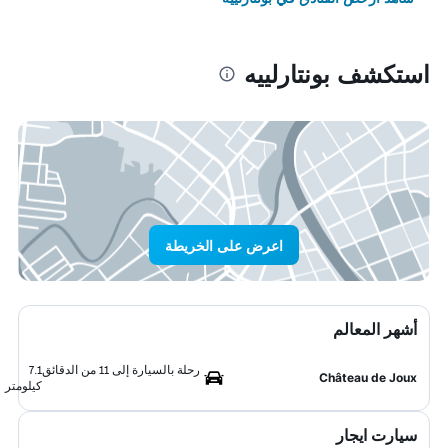
استكشف بونتارلييه
اعرض على الخريطة
أشهر المعالم
رحلة بالسيارة إلى 11 من الدقائق
7.1
Château de Joux
كيلومتر
سيارت ايجار