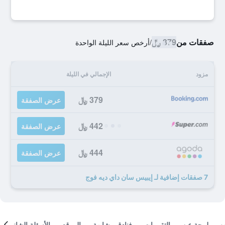
صفقات من
379 ﷼
/
أرخص سعر الليلة الواحدة
مزود
الإجمالي في الليلة
379 ﷼
عرض الصفقة
442 ﷼
عرض الصفقة
444 ﷼
عرض الصفقة
7 صفقات إضافية لـ إيبيس سان داي ديه فوج
لمحة عن
التقييمات
فنادق مشابهة
الموقع
الأسئلة الشائعة