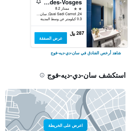
ibis budget Saint-Dié-des-Vosges
2 نجمتين
ممتاز 8.2
24, Quai Sadi Carnot, سان-دي-ديه-فوج, إقليم فوج, فرنسا
0.3 كيلومتر عن وسط المدينة
287 ﷼
عرض الصفقة
شاهد أرخص الفنادق في سان-دي-ديه-فوج
استكشف سان-دي-ديه-فوج
اعرض على الخريطة