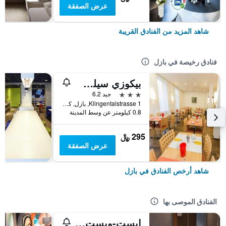
عرض الصفقة
شاهد المزيد من الفنادق القريبة
فنادق رخيصة في بازل
بيكوزي سيلف تشيك إن آند بوب أب هوتل
3 نجوم
جيد 6.2
Klingentalstrasse 1, بازل, كانتون بازل شتات, سويسرا
0.8 كيلومتر عن وسط المدينة
295 ﷼
عرض الصفقة
شاهد أرخص الفنادق في بازل
الفنادق الموصى بها
إيست-ويست ريفرسايد هوتل