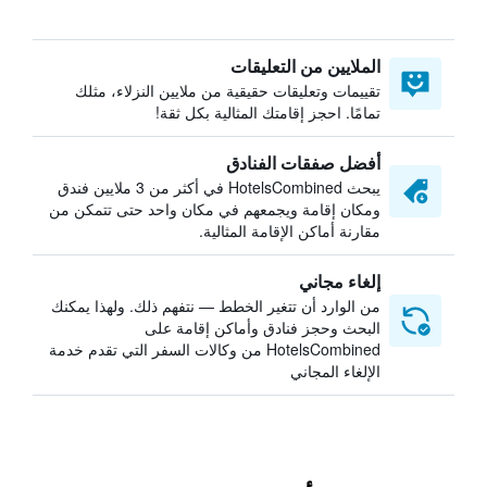
الملايين من التعليقات
تقييمات وتعليقات حقيقية من ملايين النزلاء، مثلك
تمامًا. احجز إقامتك المثالية بكل ثقة!
أفضل صفقات الفنادق
يبحث HotelsCombined في أكثر من 3 ملايين فندق
ومكان إقامة ويجمعهم في مكان واحد حتى تتمكن من
مقارنة أماكن الإقامة المثالية.
إلغاء مجاني
من الوارد أن تتغير الخطط — نتفهم ذلك. ولهذا يمكنك
البحث وحجز فنادق وأماكن إقامة على
HotelsCombined من وكالات السفر التي تقدم خدمة
الإلغاء المجاني