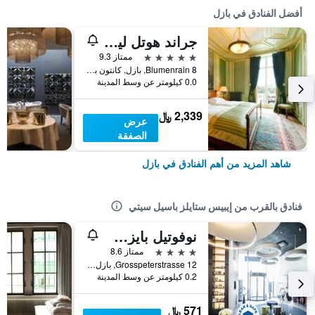
أفضل الفنادق في بازل
جراند هوتل ليه تروا روا
5 نجوم
ممتاز 9.3
Blumenrain 8, بازل, كانتون بازل شتات, سويسرا
0.0 كيلومتر عن وسط المدينة
2,339 ﷼
عرض
الصفقة
شاهد المزيد من أهم الفنادق في بازل
فنادق بالقرب من إيبيس ستايلز باسيل سيتي
نوفوتيل بايزل سيتي
4 نجوم
ممتاز 8.6
Grosspeterstrasse 12, بازل, كانتون بازل شتات, سويسرا
0.2 كيلومتر عن وسط المدينة
571 ﷼