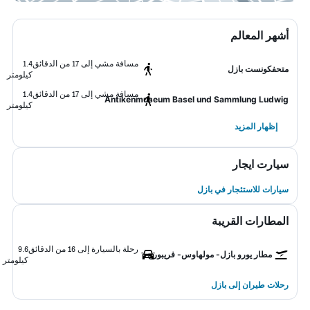
أشهر المعالم
مسافة مشي إلى 17 من الدقائق
1.4
متحفكونست بازل
كيلومتر
مسافة مشي إلى 17 من الدقائق
1.4
Antikenmuseum Basel und Sammlung Ludwig
كيلومتر
إظهار المزيد
سيارت ايجار
سيارات للاستئجار في بازل
المطارات القريبة
رحلة بالسيارة إلى 16 من الدقائق
9.6
مطار يورو بازل- مولهاوس- فريبورج
كيلومتر
رحلات طيران إلى بازل