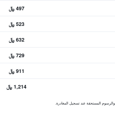
497 ﷼
523 ﷼
632 ﷼
729 ﷼
911 ﷼
1,214 ﷼
والرسوم المستحقة عند تسجيل المغادرة.