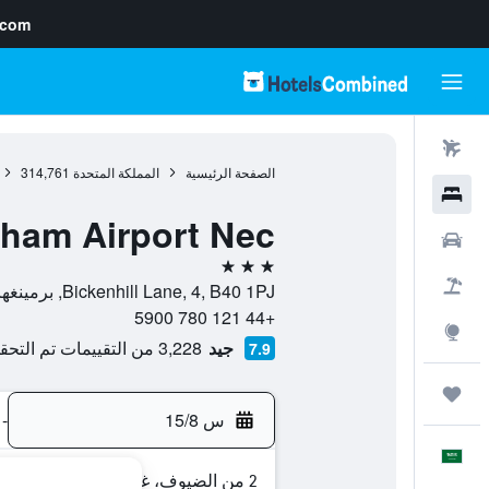
.com
رحلات طيران
الصفحة الرئيسية
المملكة المتحدة
314,761
فنادق
gham Airport Nec
سيارات
3 نجوم
حزم العروض
Bickenhill Lane, 4, B40 1PJ, برمينغهام, إنجلترا, المملكة المتحدة
+44 121 780 5900
استكشاف
جيد
3,228 من التقييمات تم التحقق منها
7.9
رحلات
س 15/8
-
العَرَبِيَّة
2 من الضيوف، غرفة واحدة