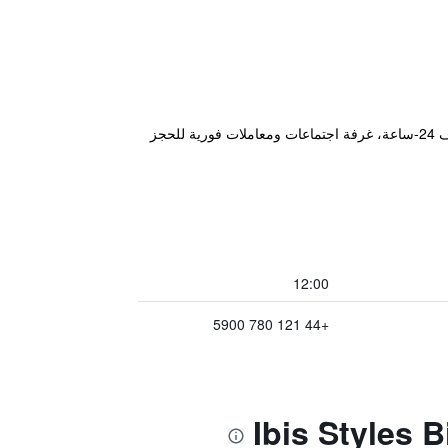
يقع الفندق في أرياف مدينة Bickenhill و يوفر سكن مريح بالإضافة إلى مجموعة كبيرة من المرافق من ضمنها خدمة الغرف 24-ساعة، غرفة اجتماعات ومعاملات فورية للحجز
12:00
+44 121 780 5900