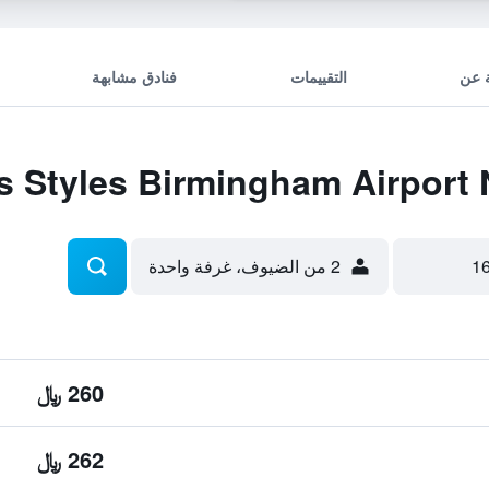
 عن
التقييمات
فنادق مشابهة
2 من الضيوف، غرفة واحدة
260 ﷼
262 ﷼