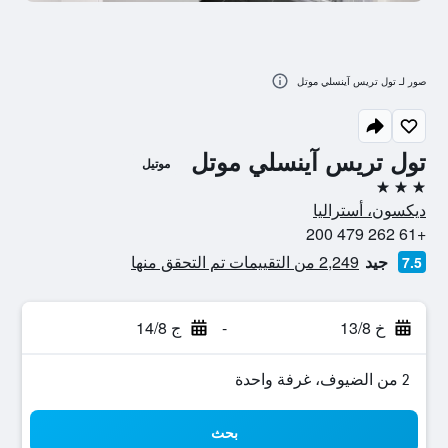
صور لـ تول تريس آينسلي موتل
تول تريس آينسلي موتل
موتيل
3 نجوم
ديكسون، أستراليا
+61 262 479 200
جيد
2,249 من التقييمات تم التحقق منها
7.5
خ 13/8
-
ج 14/8
2 من الضيوف، غرفة واحدة
بحث