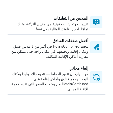
الملايين من التعليقات
تقييمات وتعليقات حقيقية من ملايين النزلاء، مثلك
تمامًا. احجز إقامتك المثالية بكل ثقة!
أفضل صفقات الفنادق
يبحث HotelsCombined في أكثر من 3 ملايين فندق
ومكان إقامة ويجمعهم في مكان واحد حتى تتمكن من
مقارنة أماكن الإقامة المثالية.
إلغاء مجاني
من الوارد أن تتغير الخطط — نتفهم ذلك. ولهذا يمكنك
البحث وحجز فنادق وأماكن إقامة على
HotelsCombined من وكالات السفر التي تقدم خدمة
الإلغاء المجاني