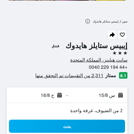
صور لـ إيبيس ستايلز هايدوك
إيبيس ستايلز هايدوك
فندق
3 نجوم
سانت هيلينز، المملكة المتحدة
+44 194 229 0040
ممتاز
2,311 من التقييمات تم التحقق منها
8.1
س 15/8
-
ح 16/8
2 من الضيوف، غرفة واحدة
بحث