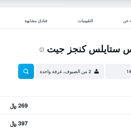
 عن
التقييمات
فنادق مشابهة
س ستايلس كنجز جيت
2 من الضيوف، غرفة واحدة
269 ﷼
397 ﷼