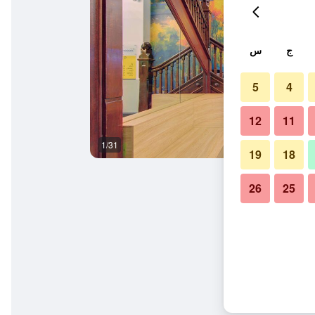
ج
س
5
4
12
11
1/31
مبنى
19
18
26
25