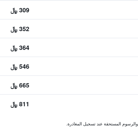
309 ﷼
352 ﷼
364 ﷼
546 ﷼
665 ﷼
811 ﷼
والرسوم المستحقة عند تسجيل المغادرة.