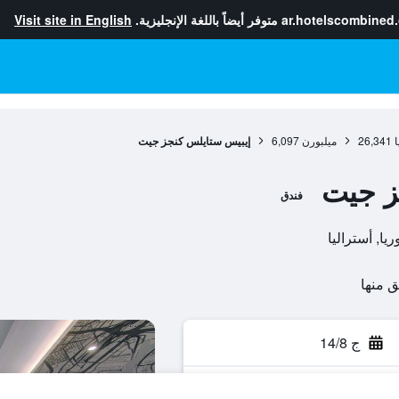
ar.hotelscombined
متوفر أيضاً باللغة الإنجليزية.
Visit site in English
ا
26,341
ميلبورن
6,097
إيبيس ستايلس كنجز جيت
ز جيت
فندق
ج 14/8