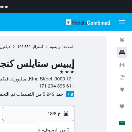
.com
رحلات طيران
الصفحة الرئيسية
أستراليا
108,550
فيكتوري
فنادق
إيبيس ستايلس كنج
سيارات
3 نجوم
حزم العروض
131 King Street, 3000, ميلبورن, فيكتوريا, أستراليا
+61 396 294 171
استكشاف
جيد
5,249 من التقييمات تم التحقق منها
7.8
رحلات
خ 13/8
-
العَرَبِيَّة
2 من الضيوف، غرفة واحدة