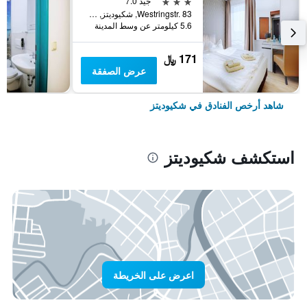
3 نجوم
جيد 7.0
Westringstr. 83, شكيوديتز, سكسونيا, ألمانيا
5.6 كيلومتر عن وسط المدينة
171 ﷼
عرض الصفقة
شاهد أرخص الفنادق في شكيوديتز
استكشف شكيوديتز
اعرض على الخريطة