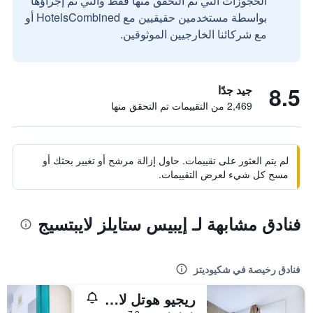
الحجوزات التي تم التحقق منها فقط والتي تم إجراؤها
بواسطة مستخدمين حقيقيين مع HotelsCombined أو
مع شركائنا الخارجيين الموثوقين.
8.5
جيد جدًا
2,469 من التقييمات تم التحقق منها
لم يتم العثور على تقييمات. حاول إزالة مرشح أو تغيير بحثك أو
مسح كل شيء لعرض التقييمات.
فنادق مشابهة لـ إيبيس ستايلز لايبتسيج
فنادق رخيصة في شكيوديتز
ريجيو هوتل لايبزيج ويست