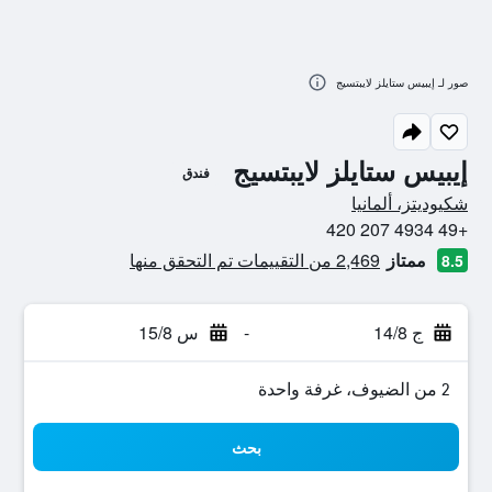
صور لـ إيبيس ستايلز لايبتسيج
إيبيس ستايلز لايبتسيج
فندق
0 نجمة
شكيوديتز، ألمانيا
+49 4934 207 420
ممتاز
2,469 من التقييمات تم التحقق منها
8.5
ج 14/8
-
س 15/8
2 من الضيوف، غرفة واحدة
بحث