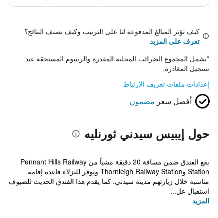
كيف تؤثر المبالغ المدفوعة لنا على الترتيب وكيف نصنف النتائج؟
تعرف على المزيد
*
يشمل المجموع الضرائب المحلية المقدرة والرسوم المستحقة عند
تسجيل المغادرة.
إعدادات ملفات تعريف الارتباط
أفضل سعر
مضمون
حول إيبيس سيدني ثورنليه
يقع الفندق ضمن مسافة 20 دقيقة مشياً من Pennant Hills Railway
Station وThornleigh Railway Station ويوفر للنزلاء قاعدة إقامة
مناسبة خلال زيارتهم مدينة سيدني. كما يقدم هذا الفندق الحديث للضيوف
استقبال عل...
المزيد