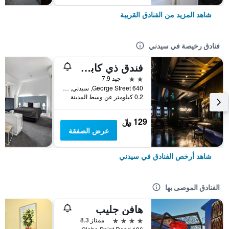
شاهد المزيد من الفنادق القريبة
فنادق رخيصة في سيدني
فندق ذي كابسول
2 نجمتين
جيد 7.9
640 George Street, سيدني, NSW, أستراليا
0.2 كيلومتر عن وسط المدينة
129 ﷼
عرض الصفقة
شاهد أرخص الفنادق في سيدني
الفنادق الموصى بها
هافن جليب
4 نجوم
ممتاز 8.3