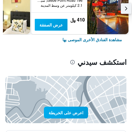
196 Glebe Point Road, سيدني, NSW, أستراليا
2.1 كيلومتر عن وسط المدينة
410 ﷼
عرض الصفقة
مشاهدة الفنادق الأخرى الموصى بها
استكشف سيدني
اعرض على الخريطة