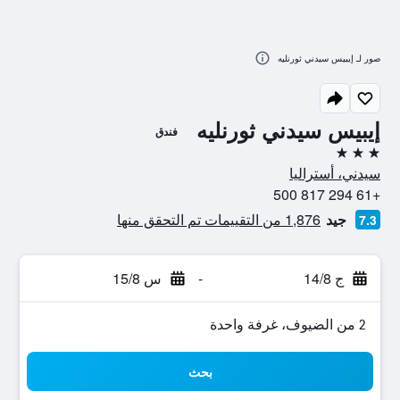
صور لـ إيبيس سيدني ثورنليه
إيبيس سيدني ثورنليه
فندق
3 نجوم
سيدني، أستراليا
+61 294 817 500
جيد
1,876 من التقييمات تم التحقق منها
7.3
ج 14/8
-
س 15/8
2 من الضيوف، غرفة واحدة
بحث