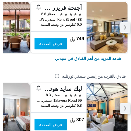
أجنحة فريزر سيدني
5 نجوم
ممتاز 8.6
488 Kent Street, سيدني, NSW, أستراليا
0.0 كيلومتر عن وسط المدينة
749 ﷼
عرض الصفقة
شاهد المزيد من أهم الفنادق في سيدني
فنادق بالقرب من إيبيس سيدني ثورنليه
ليك سايد هوتل آند كونفرانس سنتر
4 نجوم
ممتاز 8.3
99 Talavera Road, سيدني, NSW, أستراليا
5.8 كيلومتر عن وسط المدينة
307 ﷼
عرض الصفقة