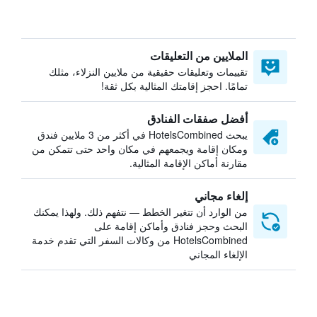
الملايين من التعليقات
تقييمات وتعليقات حقيقية من ملايين النزلاء، مثلك
تمامًا. احجز إقامتك المثالية بكل ثقة!
أفضل صفقات الفنادق
يبحث HotelsCombined في أكثر من 3 ملايين فندق
ومكان إقامة ويجمعهم في مكان واحد حتى تتمكن من
مقارنة أماكن الإقامة المثالية.
إلغاء مجاني
من الوارد أن تتغير الخطط — نتفهم ذلك. ولهذا يمكنك
البحث وحجز فنادق وأماكن إقامة على
HotelsCombined من وكالات السفر التي تقدم خدمة
الإلغاء المجاني