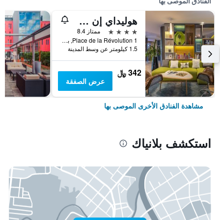
الفنادق الموصى بها
هوليداي إن ت اول وز أيربورا باي آيتش جي
4 نجوم
ممتاز 8.4
1 Place de la Révolution, بلانياك, إقليم غارون العليا, فرنسا
1.5 كيلومتر عن وسط المدينة
342 ﷼
عرض الصفقة
مشاهدة الفنادق الأخرى الموصى بها
استكشف بلانياك