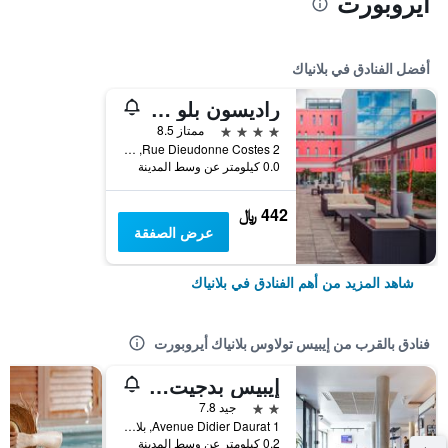
أيروبورت
أفضل الفنادق في بلانياك
راديسون بلو هوتل تولوز إيربورت
4 نجوم
ممتاز 8.5
2 Rue Dieudonne Costes, بلانياك, إقليم غارون العليا, فرنسا
0.0 كيلومتر عن وسط المدينة
442 ﷼
عرض الصفقة
شاهد المزيد من أهم الفنادق في بلانياك
فنادق بالقرب من إيبيس تولاوس بلانياك أيروبورت
إيبيس بدجيت تولوس بلانياك أيروبورت
2 نجمتين
جيد 7.8
1 Avenue Didier Daurat, بلانياك, إقليم غارون العليا, فرنسا
0.2 كيلومتر عن وسط المدينة