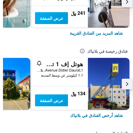
241 ﷼
عرض الصفقة
شاهد المزيد من الفنادق القريبة
فنادق رخيصة في بلانياك
هوتل إف 1 تولوز أيروبور
1,Avenue Didier Daurat, بلانياك, إقليم غارون العليا, فرنسا
1.1 كيلومتر عن وسط المدينة
134 ﷼
عرض الصفقة
شاهد أرخص الفنادق في بلانياك