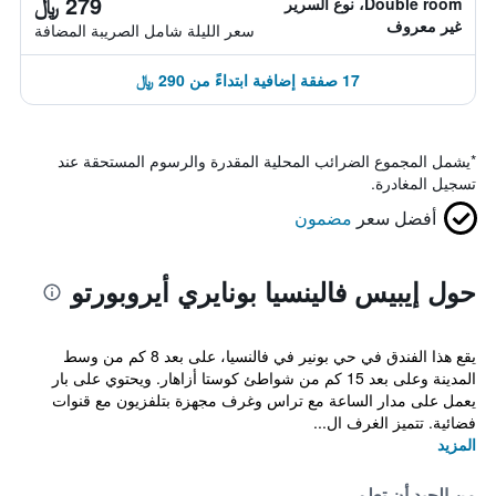
279 ﷼
Double room، نوع السرير
غير معروف
سعر الليلة شامل الصريبة المضافة
17 صفقة إضافية ابتداءً من 290 ﷼
*
يشمل المجموع الضرائب المحلية المقدرة والرسوم المستحقة عند
تسجيل المغادرة.
أفضل سعر
مضمون
حول إيبيس فالينسيا بونايري أيروبورتو
يقع هذا الفندق في حي بونير في فالنسيا، على بعد 8 كم من وسط
المدينة وعلى بعد 15 كم من شواطئ كوستا أزاهار. ويحتوي على بار
يعمل على مدار الساعة مع تراس وغرف مجهزة بتلفزيون مع قنوات
فضائية. تتميز الغرف ال...
المزيد
من الجيد أن تعلم