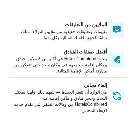
الملايين من التعليقات
تقييمات وتعليقات حقيقية من ملايين النزلاء، مثلك
تمامًا. احجز إقامتك المثالية بكل ثقة!
أفضل صفقات الفنادق
يبحث HotelsCombined في أكثر من 3 ملايين فندق
ومكان إقامة ويجمعهم في مكان واحد حتى تتمكن من
مقارنة أماكن الإقامة المثالية.
إلغاء مجاني
من الوارد أن تتغير الخطط — نتفهم ذلك. ولهذا يمكنك
البحث وحجز فنادق وأماكن إقامة على
HotelsCombined من وكالات السفر التي تقدم خدمة
الإلغاء المجاني