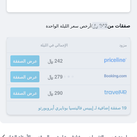
صفقات من
242 ﷼
/
أرخص سعر الليلة الواحدة
مزود
الإجمالي في الليلة
242 ﷼
عرض الصفقة
279 ﷼
عرض الصفقة
290 ﷼
عرض الصفقة
19 صفقة إضافية لـ إيبيس فالينسيا بونايري أيروبورتو
لمحة عن
التقييمات
فنادق مشابهة
الموقع
الأسئلة الشائعة