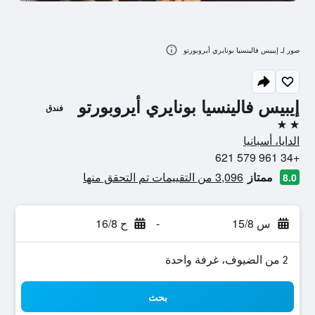
صور لـ إيبيس فالينسيا بونايري أيروبورتو
إيبيس فالينسيا بونايري أيروبورتو
فندق
2 نجمتين
الدايا، أسبانيا
+34 961 579 621
ممتاز
3,096 من التقييمات تم التحقق منها
8.0
س 15/8
-
ح 16/8
2 من الضيوف، غرفة واحدة
بحث