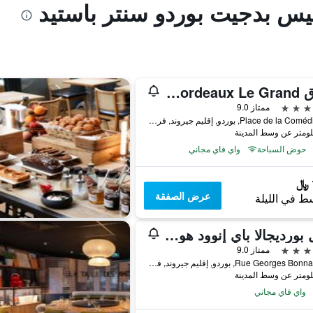
بيس بدجيت بوردو سنتر باستيد
فندق InterContinental Bordeaux Le Grand
ممتاز 9.0
2-5 Place de la Comédie, بوردو, إقليم جيروند, فرنسا
حوض السباحة
واي فاي مجاني
عرض الصفقة
ط في الليلة
أوتل بورديجالا باي إنوود هوتلز
ممتاز 9.0
115 Rue Georges Bonnac, بوردو, إقليم جيروند, فرنسا
واي فاي مجاني