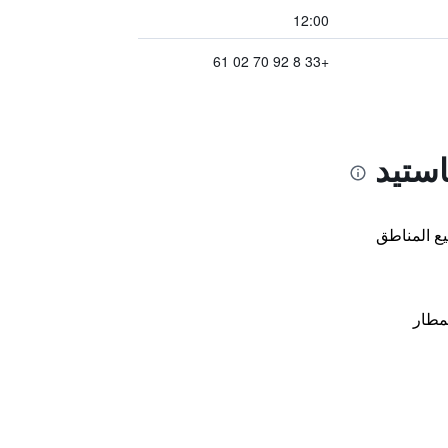
12:00
+33 8 92 70 02 61
استيد
ع المناطق
مطار