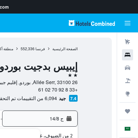
.com
رحلات طيران
الصفحة الرئيسية
فرنسا
552,336
منطقة آكو
فنادق
إيبيس بدجيت بوردو 
سيارات
2 نجمتين
حزم العروض
26 Allée Serr, 33100, بوردو, إقليم جيروند, فرنسا
+33 8 92 70 02 61
استكشاف
جيد
6,094 من التقييمات تم التحقق منها
7.4
رحلات
ج 14/8
-
العَرَبِيَّة
2 من الضيوف، غرفة واحدة