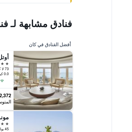
فنادق مشابهة لـ ف
أفضل الفنادق في كان
5 نجوم
73 لا كرويسيت, كان, إقليم الألب البحري, فرنسا
0.0 كيلومتر عن وسط المدينة
2,372 ﷼
المتوس
موند
5 نجوم