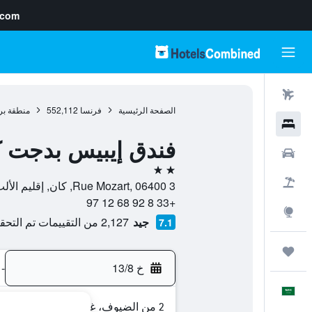
.com
رحلات طيران
الصفحة الرئيسية
فرنسا
552,112
منطقة بر
فنادق
فندق إيبيس بدجت ك
سيارات
2 نجمتين
حزم العروض
3 Rue Mozart, 06400, كان, إقليم الألب البحري, فرنسا
+33 8 92 68 12 97
استكشاف
جيد
2,127 من التقييمات تم التحقق منها
7.1
رحلات
خ 13/8
-
العَرَبِيَّة
2 من الضيوف، غرفة واحدة