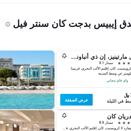
ندق إيبيس بدجت كان سنتر فيل
أوتل مارتينيز، إن ذي أنباوند كوليكشن باي حياة
ممتاز 9.1
واي فاي مجاني
عرض الصفقة
ط في الليلة
ريان كان
ممتاز 8.9
45 بوليفارد لا كرويسيت, كان, إقليم الألب البحري, فرنسا