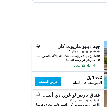
جيه دبليو ماريوت كان
5 نجوم
ممتاز 8.3
50 شارع دي لا كرواسيت, كان, إقليم الألب البحري, فرنسا
0.0 كيلومتر عن وسط المدينة
واي فاي مجاني
1,562 ﷼
عرض الصفقة
المتوسط في الليلة
فندق باريير لو غري دي ألبيون
4 نجوم
ممتاز 8.8
38 شارع ديس سيربيه, كان, إقليم الألب البحري, فرنسا