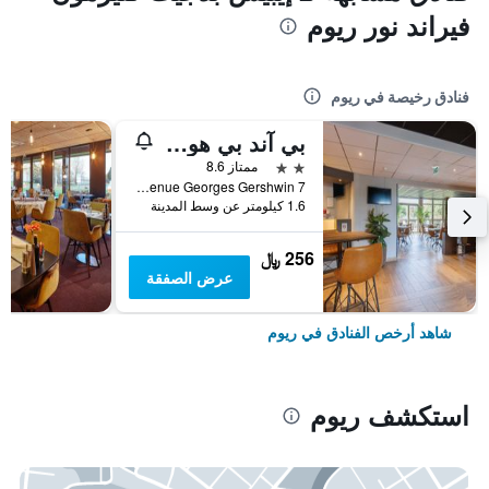
فيراند نور ريوم
فنادق رخيصة في ريوم
بي آند بي هوتل كليرمونت فيراند نور ريوم
2 نجمتين
ممتاز 8.6
7 Avenue Georges Gershwin, ريوم, إقليم بوي دو دوم, فرنسا
1.6 كيلومتر عن وسط المدينة
256 ﷼
عرض الصفقة
شاهد أرخص الفنادق في ريوم
استكشف ريوم