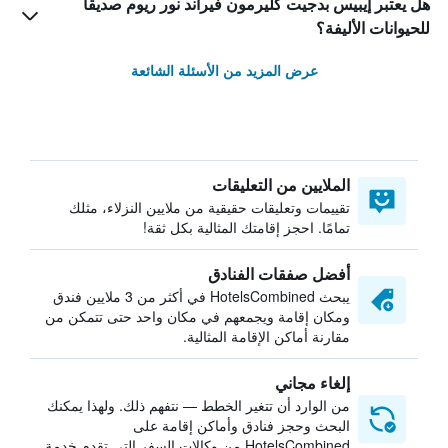
هل يعتبر إيبيس بدجيت كليرمون فيراند نور ريوم صديقاً
للحيوانات الأليفة؟
عرض المزيد من الأسئلة الشائعة
الملايين من التعليقات
تقييمات وتعليقات حقيقية من ملايين النزلاء، مثلك
تمامًا. احجز إقامتك المثالية بكل ثقة!
أفضل صفقات الفنادق
يبحث HotelsCombined في أكثر من 3 ملايين فندق
ومكان إقامة ويجمعهم في مكان واحد حتى تتمكن من
مقارنة أماكن الإقامة المثالية.
إلغاء مجاني
من الوارد أن تتغير الخطط — نتفهم ذلك. ولهذا يمكنك
البحث وحجز فنادق وأماكن إقامة على
HotelsCombined من وكالات السفر التي تقدم خدمة