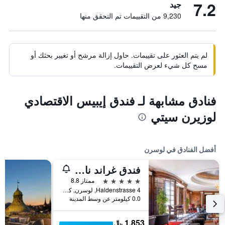
7.2
جيد
9,230 من التقييمات تم التحقق منها
لم يتم العثور على تقييمات. حاول إزالة مرشح أو تغيير بحثك أو
مسح كل شيء لعرض التقييمات.
فنادق مشابهة لـ فندق إيبيس الاقتصادي
لوزيرن سيتي
أفضل الفنادق في لوسرن
فندق غراند ناسيونال لوتزيرن
5 نجوم
ممتاز 8.8
Haldenstrasse 4, لوسرن, كانتون لوسيرن, سويسرا
0.0 كيلومتر عن وسط المدينة
1,853 ﷼