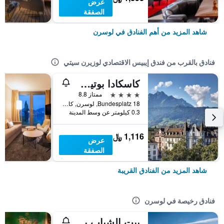
عرض
الصفقة
شاهد المزيد من أهم الفنادق في لوسرن
فنادق بالقرب من فندق إيبيس الاقتصادي لوزيرن سيتي
كاسكادا بوتيك هوتل
4 نجوم
ممتاز 8.8
Bundesplatz 18, لوسرن, كانتون لوسيرن, سويسرا
0.3 كيلومتر عن وسط المدينة
1,116 ﷼
عرض
الصفقة
شاهد المزيد من الفنادق القريبة
فنادق رخيصة في لوسرن
بيت الشباب بيل بارك