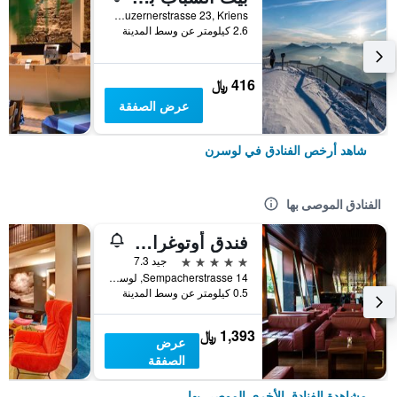
Luzernerstrasse 23, Kriens, لوسرن, كانتون لوسيرن, سويسرا
2.6 كيلومتر عن وسط المدينة
416 ﷼
عرض الصفقة
شاهد أرخص الفنادق في لوسرن
الفنادق الموصى بها
فندق أوتوغراف كوليكشن، لوتزيرن
5 نجوم
جيد 7.3
Sempacherstrasse 14, لوسرن, كانتون لوسيرن, سويسرا
0.5 كيلومتر عن وسط المدينة
1,393 ﷼
عرض
الصفقة
مشاهدة الفنادق الأخرى الموصى بها