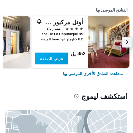
الفنادق الموصى بها
أوتل مركيور ليموجيه سونتر
4 نجوم
ممتاز 8.5
35 Place De La Republique, ليموج, إقليم فيين العليا, فرنسا
0.2 كيلومتر عن وسط المدينة
352 ﷼
عرض الصفقة
مشاهدة الفنادق الأخرى الموصى بها
استكشف ليموج