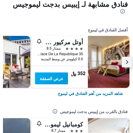
فنادق مشابهة لـ إيبيس بدجت ليموجيس
أفضل الفنادق في ليموج
أوتل مركيور ليموجيه سونتر
4 نجوم
ممتاز 8.5
35 Place De La Republique, ليموج, إقليم فيين العليا, فرنسا
0.0 كيلومتر عن وسط المدينة
352 ﷼
عرض الصفقة
شاهد المزيد من أهم الفنادق في ليموج
فنادق بالقرب من إيبيس بدجت ليموجيس
كومبانيل ليموج سانتر - جار
3 نجوم
ممتاز 8.7