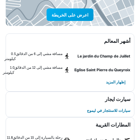
اعرض على الخريطة
أشهر المعالم
مسافة مشي إلى 6 من الدقائق
0.5
Le jardin du Champ de Juillet
كيلومتر
مسافة مشي إلى 12 من الدقائق
1.0
Eglise Saint Pierre du Queyroix
كيلومتر
إظهار المزيد
سيارت ايجار
سيارات للاستئجار في ليموج
المطارات القريبة
رحلة بالسيارة إلى 15 من الدقائق
11.8
مطار ليموج -- بيلغراندى