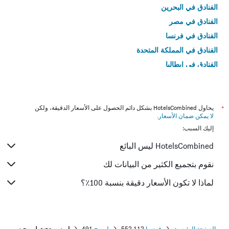
الفنادق في البحرين
الفنادق في مصر
الفنادق في فرنسا
الفنادق في المملكة المتحدة
الفنادق في إيطاليا
الفنادق في تايلاند
*
يحاول HotelsCombined بشكل دائم الحصول على الأسعار الدقيقة، ولكن
لا يمكن ضمان الأسعار
.
إليك السبب:
HotelsCombined ليس البائع
نقوم بتجميع الكثير من البيانات لك
لماذا لا تكون الأسعار دقيقة بنسبة 100٪؟
الصفحة الرئيسية
فرنسا
552,112
ليموج
491
إيبيس بدجت ليموجيس