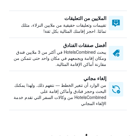
الملايين من التعليقات
تقييمات وتعليقات حقيقية من ملايين النزلاء، مثلك
تمامًا. احجز إقامتك المثالية بكل ثقة!
أفضل صفقات الفنادق
يبحث HotelsCombined في أكثر من 3 ملايين فندق
ومكان إقامة ويجمعهم في مكان واحد حتى تتمكن من
مقارنة أماكن الإقامة المثالية.
إلغاء مجاني
من الوارد أن تتغير الخطط — نتفهم ذلك. ولهذا يمكنك
البحث وحجز فنادق وأماكن إقامة على
HotelsCombined من وكالات السفر التي تقدم خدمة
الإلغاء المجاني