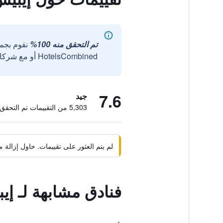
تم التحقق منه 100%
نقوم بجم
HotelsCombined أو مع شركائنا الخارجيين الموثوقين.
7.6
جيد
5,303 من التقييمات تم التحقق منها
لم يتم العثور على تقييمات. حاول إزال
فنادق مشابهة لـ إي