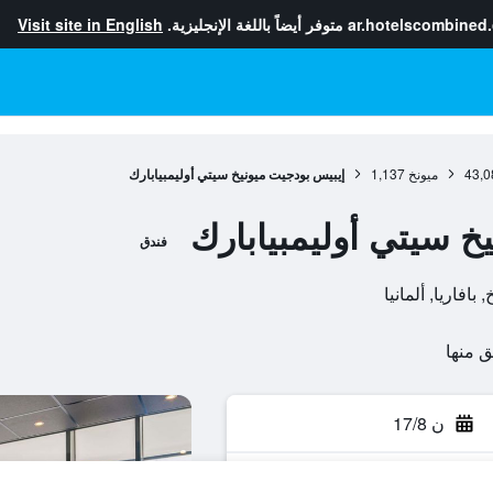
ar.hotelscombined
متوفر أيضاً باللغة الإنجليزية.
Visit site in English
43,0
ميونخ
1,137
إيبيس بودجيت ميونيخ سيتي أوليمبيابارك
خ سيتي أوليمبيابارك
فندق
ن 17/8