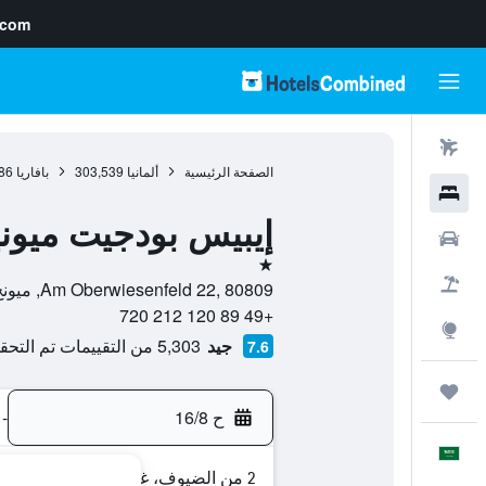
.com
رحلات طيران
الصفحة الرئيسية
ألمانيا
303,539
بافاريا
86
فنادق
إيبيس بودجيت ميوني
سيارات
نجمة واحدة
حزم العروض
Am Oberwiesenfeld 22, 80809, ميونخ, بافاريا, ألمانيا
+49 89 120 212 720
استكشاف
جيد
5,303 من التقييمات تم التحقق منها
7.6
رحلات
ح 16/8
-
العَرَبِيَّة
2 من الضيوف، غرفة واحدة