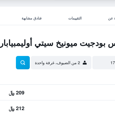
 عن
التقييمات
فنادق مشابهة
بودجيت ميونيخ سيتي أوليمبيابار
2 من الضيوف، غرفة واحدة
209 ﷼
212 ﷼