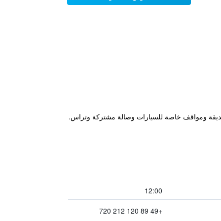
، على بعد 2 كم من متحف بي إم دبليو، ويتميز بحديقة ومواقف خاصة للسيارات وصالة مشتركة وتراس.
12:00
+49 89 120 212 720