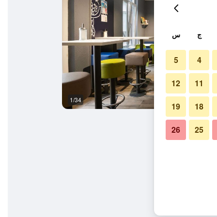
ج
س
5
4
12
11
1/34
المظهر الخارجي
19
18
26
25
ر غار