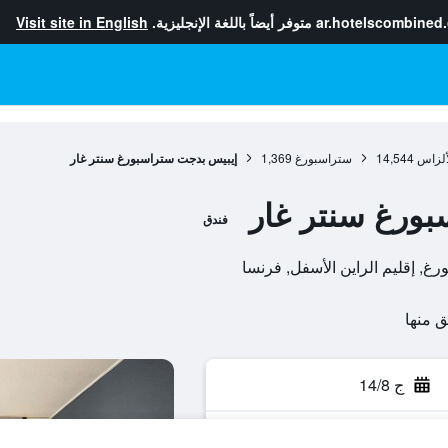
ar.hotelscombined
متوفر أيضاً باللغة الإنجليزية.
Visit site in English
ألزاس
14,544
ستراسبورغ
1,369
إيبيس بدجت ستراسبورغ سنتر غار
ورغ سنتر غار
فندق
ج 14/8