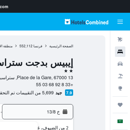
.com
رحلات طيران
الصفحة الرئيسية
فرنسا
552,112
منطقة ال
فنادق
إيبيس بدجت ستراسب
سيارات
2 نجمتين
حزم العروض
13 Place de la Gare, 67000, ستراسبورغ, إقليم الراين الأسفل, فرنسا
+33 8 92 68 03 55
استكشاف
جيد
5,699 من التقييمات تم التحقق منها
7.9
رحلات
خ 13/8
-
العَرَبِيَّة
2 من الضيوف، غرفة واحدة