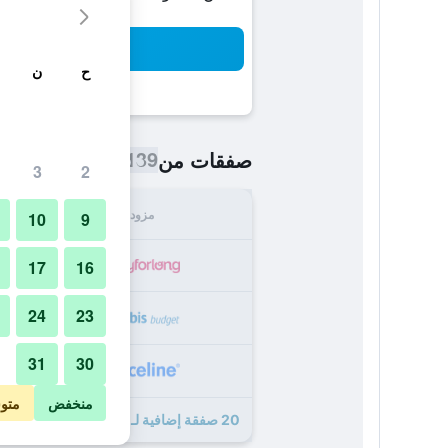
بح
ح
ن
139 ﷼
صفقات من
/
أرخص سعر اللي
3
2
مزود
الإجما
10
9
139
17
16
24
23
302
31
30
315
منخفض
متو
20 صفقة إضافية لـ إيبيس بدجت ستراسبورغ سنتر غار