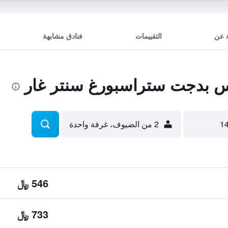
 عن
التقييمات
فنادق مشابهة
 بدجت ستراسبورغ سنتر غار
2 من الضيوف، غرفة واحدة
546 ﷼
733 ﷼