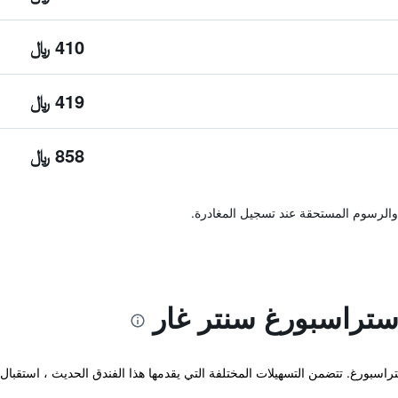
410 ﷼
419 ﷼
858 ﷼
والرسوم المستحقة عند تسجيل المغادرة.
تراسبورغ سنتر غار
Ibis Budget Strasbourg Centre  ستراسبورغ. تتضمن التسهيلات المختلفة التي يقدمها هذا الفندق ا