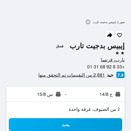
صور لـ إيبيس بدجيت تارب
إيبيس بدجيت تارب
فندق
2 نجمتين
تارب، فرنسا
+33 8 92 68 31 01
جيد
2,881 من التقييمات تم التحقق منها
7.4
ج 14/8
-
س 15/8
2 من الضيوف، غرفة واحدة
بحث