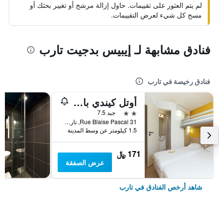
لم يتم العثور على تقييمات. حاول إزالة مرشح أو تغيير بحثك أو
مسح كل شيء لعرض التقييمات.
فنادق مشابهة لـ إيبيس بدجيت تارب
فنادق رخيصة في تارب
أوتل كيندي بارك ديه إكسبوزيزيون
2 نجمتين
جيد 7.5
31 Rue Blaise Pascal, تارب, إقليم البرانيس العليا, فرنسا
1.5 كيلومتر عن وسط المدينة
171 ﷼
عرض الصفقة
شاهد أرخص الفنادق في تارب