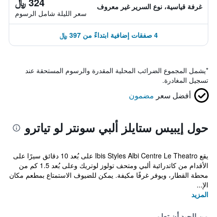
324 ﷼
غرفة قياسية، نوع السرير غير معروف
سعر الليلة شامل الرسوم
4 صفقات إضافية ابتداءً من 397 ﷼
*
يشمل المجموع الضرائب المحلية المقدرة والرسوم المستحقة عند
تسجيل المغادرة.
أفضل سعر
مضمون
حول إيبيس ستايلز ألبي سونتر لو تياترو
يقع Ibis Styles Albi Centre Le Theatro على بُعد 10 دقائق سيرًا على
الأقدام من كاتدرائية ألبي ومتحف تولوز لوتريك وعلى بُعد 1.5 كم من
محطة القطار، ويوفر غرفًا مكيفة. يمكن للضيوف الاستمتاع بمطعم مكان
الإ...
المزيد
من الجيد أن تعلم