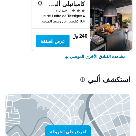
كامبانيلي ألبي سينتر
3 نجوم
جيد 7.8
4 Avenue de Lattre de Tassigny, ألبي, إقليم تارن, فرنسا
0.4 كيلومتر عن وسط المدينة
240 ﷼
عرض الصفقة
مشاهدة الفنادق الأخرى الموصى بها
استكشف ألبي
اعرض على الخريطة