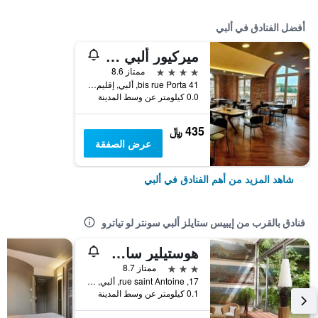
أفضل الفنادق في ألبي
ميركيور ألبي ريف دو تارن
4 نجوم
ممتاز 8.6
41 bis rue Porta, ألبي, إقليم تارن, فرنسا
0.0 كيلومتر عن وسط المدينة
435 ﷼
عرض الصفقة
شاهد المزيد من أهم الفنادق في ألبي
فنادق بالقرب من إيبيس ستايلز ألبي سونتر لو تياترو
هوستيلير سان-أنطوان
3 نجوم
ممتاز 8.7
17, rue saint Antoine, ألبي, إقليم تارن, فرنسا
0.1 كيلومتر عن وسط المدينة