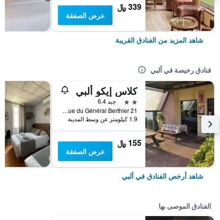
339 ﷼
عرض الصفقة
شاهد المزيد من الفنادق القريبة
فنادق رخيصة في ألبي
كلاس إيكو ألبي
2 نجمتين
جيد 6.4
21 Rue du Général Berthier, ألبي, إقليم تارن, فرنسا
1.9 كيلومتر عن وسط المدينة
155 ﷼
عرض الصفقة
شاهد أرخص الفنادق في ألبي
الفنادق الموصى بها