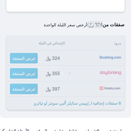
صفقات من
324 ﷼
/
أرخص سعر الليلة الواحدة
مزود
الإجمالي في الليلة
324 ﷼
عرض الصفقة
355 ﷼
عرض الصفقة
397 ﷼
عرض الصفقة
6 صفقات إضافية لـ إيبيس ستايلز ألبي سونتر لو تياترو
لمحة عن
التقييمات
فنادق مشابهة
الموقع
الأسئلة الشائعة