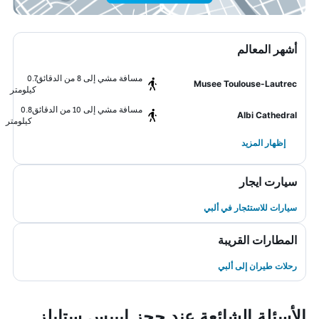
أشهر المعالم
مسافة مشي إلى 8 من الدقائق
0.7
Musee Toulouse-Lautrec
كيلومتر
مسافة مشي إلى 10 من الدقائق
0.8
Albi Cathedral
كيلومتر
إظهار المزيد
سيارت ايجار
سيارات للاستئجار في ألبي
المطارات القريبة
رحلات طيران إلى ألبي
الأسئلة الشائعة عند حجز إيبيس ستايلز