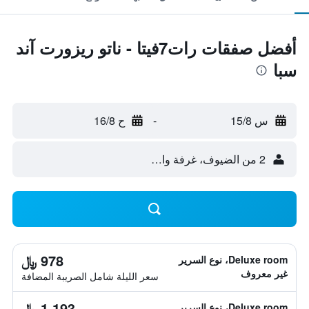
أفضل صفقات رات7فيتا - ناتو ريزورت آند
سبا
س 15/8
-
ح 16/8
2 من الضيوف، غرفة واحدة
978 ﷼
Deluxe room، نوع السرير
غير معروف
سعر الليلة شامل الصريبة المضافة
1,193 ﷼
Deluxe room، نوع السرير