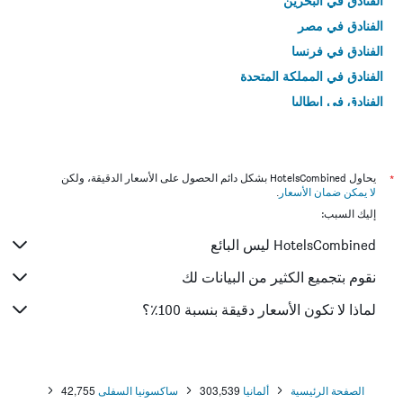
الفنادق في البحرين
الفنادق في مصر
الفنادق في فرنسا
الفنادق في المملكة المتحدة
الفنادق في إيطاليا
الفنادق في تايلاند
*
يحاول HotelsCombined بشكل دائم الحصول على الأسعار الدقيقة، ولكن
لا يمكن ضمان الأسعار
.
إليك السبب:
HotelsCombined ليس البائع
نقوم بتجميع الكثير من البيانات لك
لماذا لا تكون الأسعار دقيقة بنسبة 100٪؟
الصفحة الرئيسية
ألمانيا
303,539
ساكسونيا السفلى
42,755