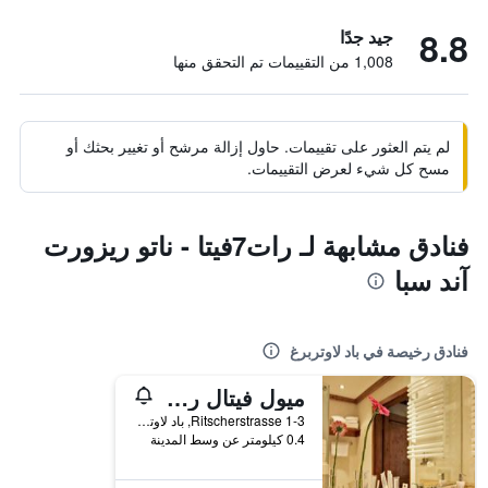
8.8
جيد جدًا
1,008 من التقييمات تم التحقق منها
لم يتم العثور على تقييمات. حاول إزالة مرشح أو تغيير بحثك أو
مسح كل شيء لعرض التقييمات.
فنادق مشابهة لـ رات7فيتا - ناتو ريزورت
آند سبا
فنادق رخيصة في باد لاوتربرغ
ميول فيتال ريزورت
Ritscherstrasse 1-3, باد لاوتربرغ, ساكسونيا السفلى, ألمانيا
0.4 كيلومتر عن وسط المدينة