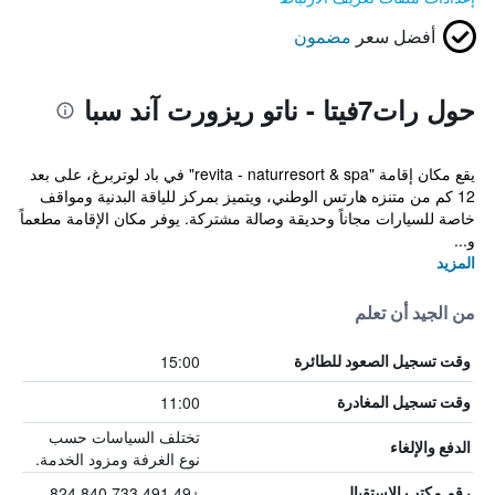
أفضل سعر
مضمون
حول رات7فيتا - ناتو ريزورت آند سبا
يقع مكان إقامة "revita - naturresort & spa" في باد لوتربرغ، على بعد
12 كم من متنزه هارتس الوطني، ويتميز بمركز للياقة البدنية ومواقف
خاصة للسيارات مجاناً وحديقة وصالة مشتركة. يوفر مكان الإقامة مطعماً
و...
المزيد
من الجيد أن تعلم
15:00
وقت تسجيل الصعود للطائرة
11:00
وقت تسجيل المغادرة
تختلف السياسات حسب
الدفع والإلغاء
نوع الغرفة ومزود الخدمة.
+49 491 733 840 824
رقم مكتب الاستقبال