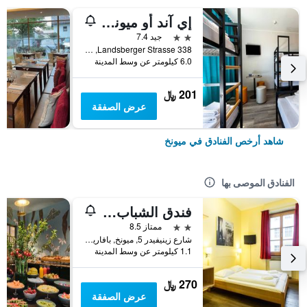
إي آند أو ميونيخ لايم
2 نجمتين
جيد 7.4
Landsberger Strasse 338, ميونخ, بافاريا, ألمانيا
6.0 كيلومتر عن وسط المدينة
201 ﷼
عرض الصفقة
شاهد أرخص الفنادق في ميونخ
الفنادق الموصى بها
فندق الشباب يورو ميونيخ
2 نجمتين
ممتاز 8.5
شارع زينيفيدر 5, ميونخ, بافاريا, ألمانيا
1.1 كيلومتر عن وسط المدينة
270 ﷼
عرض الصفقة