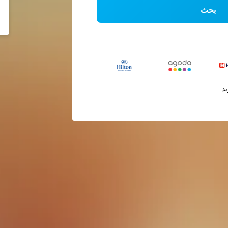
بحث
يد