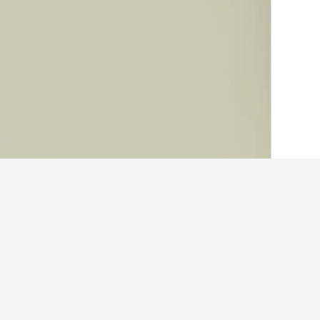
الصفحة الرئيسية
لبنان
1,928
محافظة البقا
حقائق حول الإقامة