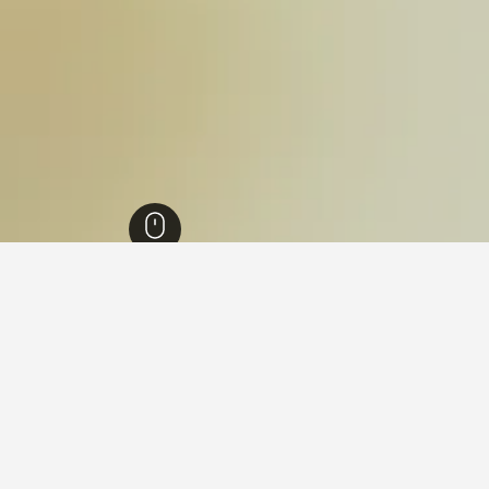
ع
34
عنجر
4
 في عنجر, محافظة البقاع