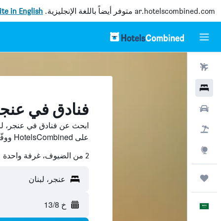
ar.hotelscombined.com
متوفر أيضاً باللغة الإنجليزية.
site in English
رحلات طيران
فنادق
فنادق في عنجر
سيارات
ابحث عن فنادق في عنجر، لبن
حزم العروض
على HotelsCombined ووفّر.
استكشاف
2 من الضيوف، غرفة واحدة
رحلات
عنجر، لبنان
خ 13/8
العَرَبِيَّة