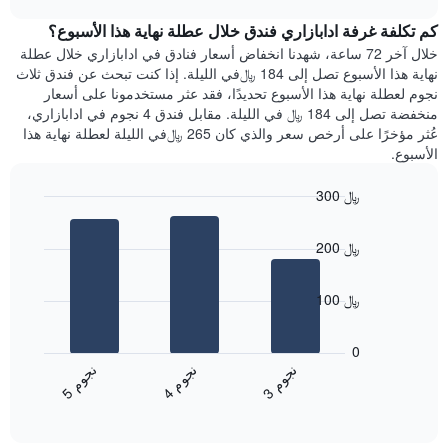
1
هذه
chart
محور
كم تكلفة غرفة ادابازاري فندق خلال عطلة نهاية هذا الأسبوع؟
الليلة
Y
الذي
خلال آخر 72 ساعة، شهدنا انخفاض أسعار فنادق في ادابازاري خلال عطلة
الذي
عُثر
نهاية هذا الأسبوع تصل إلى 184 ﷼في الليلة. إذا كنت تبحث عن فندق ثلاث
يعرض
عليه
نجوم لعطلة نهاية هذا الأسبوع تحديدًا، فقد عثر مستخدمونا على أسعار
متوسط
خلال
منخفضة تصل إلى 184 ﷼ في الليلة. مقابل فندق 4 نجوم في ادابازاري،
سعر
آخر
عُثر مؤخرًا على أرخص سعر والذي كان 265 ﷼في الليلة لعطلة نهاية هذا
غرفة
3
الأسبوع.
أيام
مع
300 ﷼
التصنيف
Bar
حسب
Chart
graphic.
chart
النجوم
200 ﷼
with
يتضمن
3
المخطط
bars.
1
100 ﷼
محور
يعرض
X
المخطط
0
التي
التالي
ن
م
ن
م
ن
م
تعرض
متوسط
4
ج
و
3
ج
و
5
ج
و
فئات
End
سعر
of
الفنادق
الغرفة
interactive
بالنجوم.
خلال
chart