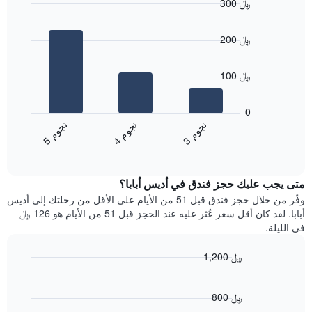
300 ﷼
التصنيف
Bar
حسب
Chart
graphic.
chart
النجوم
200 ﷼
with
يتضمن
3
المخطط
bars.
1
100 ﷼
محور
يعرض
X
المخطط
0
التي
التالي
ن
م
ن
م
ن
م
تعرض
متوسط
4
ج
و
3
ج
و
5
ج
و
فئات
End
سعر
of
الفنادق
الغرفة
interactive
بالنجوم.
خلال
chart
يتضمن
متى يجب عليك حجز فندق في أديس أبابا؟
عطلة
المخطط
نهاية
وفّر من خلال حجز فندق قبل 51 من الأيام على الأقل من رحلتك إلى أديس
1
هذا
أبابا. لقد كان أقل سعر عُثر عليه عند الحجز قبل 51 من الأيام هو 126 ﷼
محور
الأسبوع
في الليلة.
Y
الذي
الذي
عُثر
1,200 ﷼
يعرض
عليه
متوسط
Line
Chart
خلال
graphic.
chart
سعر
آخر
with
800 ﷼
الغرفة
3
90
هذه