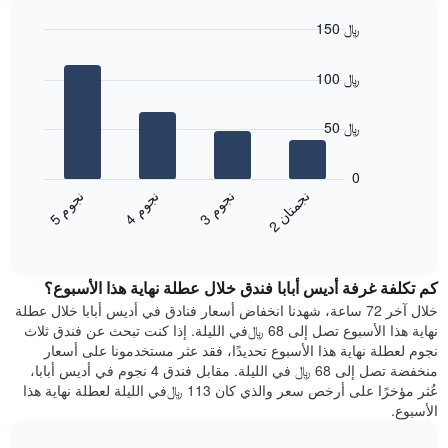
سعر
الأسبوع
150 ﷼
غرفة
يتضمن
Bar
المخطط
Chart
graphic.
chart
1
100 ﷼
with
محور
4
X
bars.
50 ﷼
الذي
يعرض
يعرض
أيام
المخطط
0
الأسبوع.
التالي
ن
ن
ن
م
ن
م
ن
م
يتضمن
متوسط
3
ج
و
4
ج
و
5
ج
و
2
ج
م
ت
ا
المخطط
End
سعر
of
التالي
الغرفة
interactive
1
هذه
chart
محور
كم تكلفة غرفة أديس أبابا فندق خلال عطلة نهاية هذا الأسبوع؟
الليلة
Y
الذي
خلال آخر 72 ساعة، شهدنا انخفاض أسعار فنادق في أديس أبابا خلال عطلة
الذي
عُثر
نهاية هذا الأسبوع تصل إلى 68 ﷼في الليلة. إذا كنت تبحث عن فندق ثلاث
يعرض
عليه
نجوم لعطلة نهاية هذا الأسبوع تحديدًا، فقد عثر مستخدمونا على أسعار
متوسط
خلال
منخفضة تصل إلى 68 ﷼ في الليلة. مقابل فندق 4 نجوم في أديس أبابا،
سعر
آخر
عُثر مؤخرًا على أرخص سعر والذي كان 113 ﷼في الليلة لعطلة نهاية هذا
غرفة
3
الأسبوع.
أيام
مع