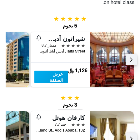
on hotel class.
5 نجوم
5 نجوم
شيراتون أديس، أحد فنادق لوكشري كولكشن، أديس أبابا
5 نجوم
ممتاز 8.7
Taitu Street, أديس أبابا, أثيوبيا
1,126 ﷼
عرض
الصفقة
3 نجوم
3 نجوم
كارفان هوتل
3 نجوم
جيد 7.7
Mickey Leland St., Addis Ababa, 132, أديس أبابا, أثيوبيا