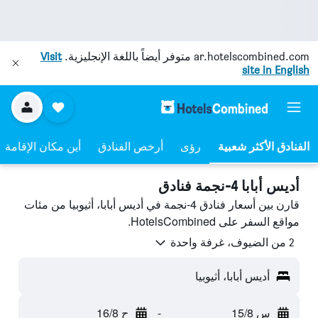
ar.hotelscombined.com
متوفر أيضاً باللغة الإنجليزية.
Visit
site in English
رؤى
أرخص الفنادق
أين مكان الإقامة
أديس أبابا 4-نجمة فنادق
قارن بين أسعار فنادق 4-نجمة في أديس أبابا، أثيوبيا من مئات
مواقع السفر على HotelsCombined.
2 من الضيوف، غرفة واحدة
أديس أبابا، أثيوبيا
س 15/8
-
ح 16/8