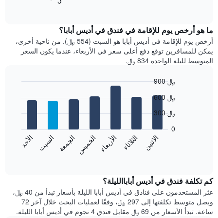
المخطط
End
of
التالي
interactive
متوسط
chart
سعر
ما هو أرخص يوم للإقامة في فندق في أديس أبابا؟
غرفة
أرخص يوم للإقامة في أديس أبابا هو السبت (554 ﷼). من ناحية أخرى،
كل
يمكن للمسافرين توقع دفع أعلى سعر في الأربعاء، عندما يكون السعر
شهر
المتوسط لليلة الواحدة 834 ﷼.
يتضمن
المخطط
900 ﷼
1
Bar
محور
Chart
600 ﷼
graphic.
chart
X
with
الذي
300 ﷼
7
يعرض
bars.
0
الشهور.
الاثنين
الثلاثاء
الأربعاء
الخميس
الجمعة
السبت
الأحد
يتضمن
يعرض
المخطط
المخطط
End
التالي
of
التالي
interactive
1
متوسط
chart
محور
سعر
كم تكلفة فندق في أديس أباباالليلة؟
Y
غرفة
عثر المستخدمون على فنادق في أديس أبابا الليلة بأسعار تبدأ من 40 ﷼،
الذي
كل
ويصل متوسط تكلفتها إلى 297 ﷼، وفقًا لعمليات البحث خلال آخر 72
يعرض
يوم
ساعة. تبدأ الأسعار من 69 ﷼ مقابل فندق 4 نجوم في أديس أبابا الليلة.
متوسط
في