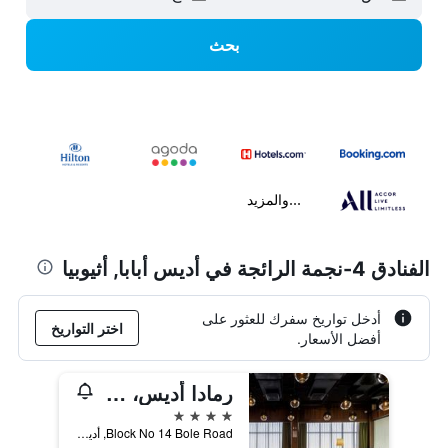
بحث
...والمزيد
الفنادق 4-نجمة الرائجة في أديس أبابا, أثيوبيا
أدخل تواريخ سفرك للعثور على
اختر التواريخ
أفضل الأسعار.
رمادا أديس، أديس أبابا
4 نجوم
Block No 14 Bole Road, أديس أبابا, أثيوبيا