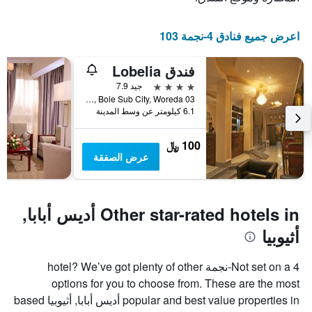
غرفة
الإقامة
في
يتضمن
اعرض جميع فنادق 4-نجمة 103
عطلة
المخطط
نهاية
التالي
1
هذا
فندق Lobelia
محور
الأسبوع
4 نجوم
جيد 7.9
Y
خلال
Off Cameroon St/Bole Tele Rd., No., Bole Sub City, Woreda 03, أديس أبابا, أثيوبيا
آخر
الذي
6.1 كيلومتر عن وسط المدينة
3
يعرض
أيام
متوسط
سعر
100 ﷼
غرفة
عرض الصفقة
Other star-rated hotels in أديس أبابا,
أثيوبيا
Not set on a 4-نجمة hotel? We’ve got plenty of other
options for you to choose from. These are the most
popular and best value properties in أديس أبابا, أثيوبيا based