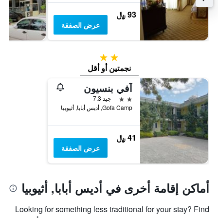
93 ﷼
عرض الصفقة
2 نجمتين
نجمتين أو أقل
آفي بنسيون
2 نجمتين
جيد 7.3
Gofa Camp, أديس أبابا, أثيوبيا
41 ﷼
عرض الصفقة
أماكن إقامة أخرى في أديس أبابا, أثيوبيا
Looking for something less traditional for your stay? Find