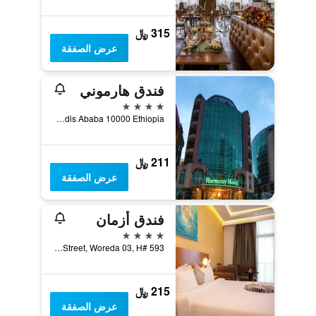
315 ﷼
عرض الصفقة
فندق هارموني
4 نجوم
Cameroon Street, Addis Ababa 10000 Ethiopia, أديس أبابا, أثيوبيا
211 ﷼
عرض الصفقة
فندق أزمان
4 نجوم
Namibia Street, Woreda 03, H# 593, أديس أبابا, أثيوبيا
215 ﷼
عرض الصفقة