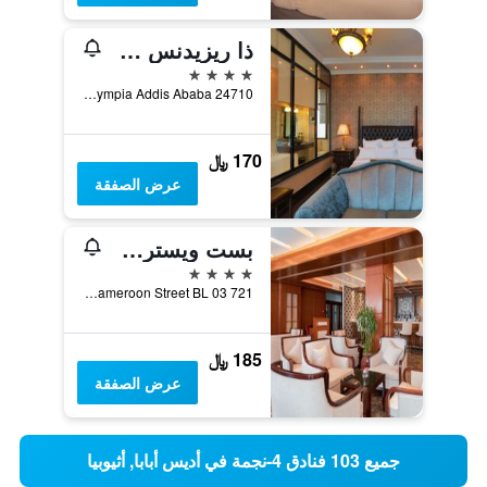
ذا ريزيدنس سويت هوتل
4 نجوم
24710 Africa Avenue, Bole - Olympia Addis Ababa, أديس أبابا, أثيوبيا
170 ﷼
عرض الصفقة
بست ويسترن بلس بيرل أديس
4 نجوم
Cameroon Street BL 03 721, أديس أبابا, أثيوبيا
185 ﷼
عرض الصفقة
جميع 103 فنادق 4-نجمة في أديس أبابا, أثيوبيا