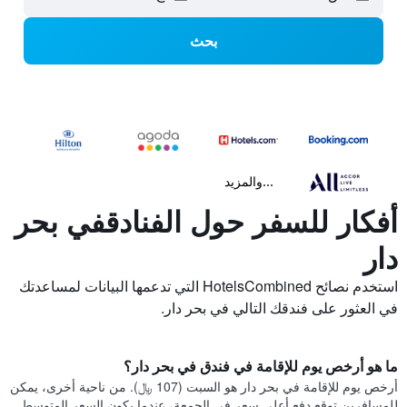
بحث
...والمزيد
أفكار للسفر حول الفنادقفي بحر
دار
استخدم نصائح HotelsCombined التي تدعمها البيانات لمساعدتك
في العثور على فندقك التالي في بحر دار.
ما هو أرخص يوم للإقامة في فندق في بحر دار؟
أرخص يوم للإقامة في بحر دار هو السبت (107 ﷼). من ناحية أخرى، يمكن
للمسافرين توقع دفع أعلى سعر في الجمعة، عندما يكون السعر المتوسط