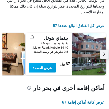
في الوقت الحالي، هذه هي الفنادق الأقل سعرًا في بحر دار التي
X
الذي
وجدناها للتواريخ المحددة. فكر بتواريخ بديلة إن كان ذلك ممكنًا
يعرض
لمقارنة الأسعار.
أيام
الأسبوع.
يتضمن
عرض كل الفنادق البالغ عددها 67
المخطط
التالي
بينماي هوتل
1
محور
4 نجوم
جيد 7.5
Y
40 Meter Road, Kebele 14, بحر دار, أثيوبيا
الذي
2.5 كيلومتر عن وسط المدينة
يعرض
متوسط
67 ﷼
سعر
عرض الصفقة
غرفة
أماكن إقامة أخرى في بحر دار
عرض كافة أماكن إقامة 67