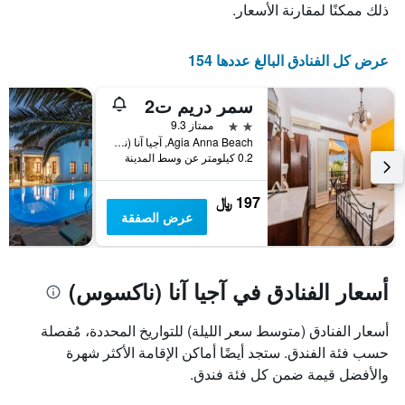
خلال
ذلك ممكنًا لمقارنة الأسعار.
النجوم
آخر
يتضمن
3
المخطط
أيام
عرض كل الفنادق البالغ عددها 154
1
محور
X
سمر دريم ت2
الذي
2 نجمتين
ممتاز 9.3
يعرض
Agia Anna Beach, آجيا آنا (ناكسوس), اليونان
فئات
0.2 كيلومتر عن وسط المدينة
الفنادق
بالنجوم.
197 ﷼
يتضمن
عرض الصفقة
المخطط
1
محور
Y
أسعار الفنادق في آجيا آنا (ناكسوس)
الذي
يعرض
متوسط
أسعار الفنادق (متوسط سعر الليلة) للتواريخ المحددة، مُفصلة
سعر
حسب فئة الفندق. ستجد أيضًا أماكن الإقامة الأكثر شهرة
غرفة
في
والأفضل قيمة ضمن كل فئة فندق.
عطلة