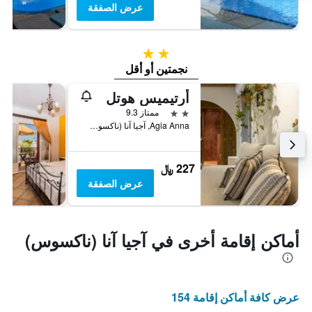
عرض الصفقة
2 نجمتين
نجمتين أو أقل
أرتيميس هوتل
2 نجمتين
ممتاز 9.3
Agia Anna, آجيا آنا (ناكسوس), اليونان
227 ﷼
عرض الصفقة
أماكن إقامة أخرى في آجيا آنا (ناكسوس)
عرض كافة أماكن إقامة 154