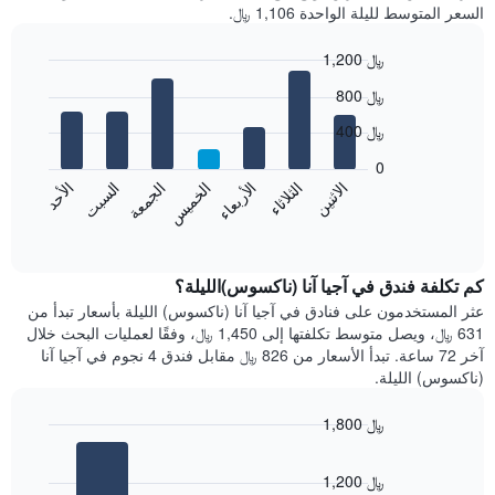
السعر المتوسط لليلة الواحدة 1,106 ﷼.
1,200 ﷼
Bar
Chart
800 ﷼
graphic.
chart
with
400 ﷼
7
bars.
0
الاثنين
الخميس
الأحد
الأربعاء
السبت
الثلاثاء
الجمعة
يعرض
المخطط
End
of
التالي
interactive
متوسط
chart
سعر
كم تكلفة فندق في آجيا آنا (ناكسوس)الليلة؟
غرفة
عثر المستخدمون على فنادق في آجيا آنا (ناكسوس) الليلة بأسعار تبدأ من
كل
631 ﷼، ويصل متوسط تكلفتها إلى 1,450 ﷼، وفقًا لعمليات البحث خلال
يوم
آخر 72 ساعة. تبدأ الأسعار من 826 ﷼ مقابل فندق 4 نجوم في آجيا آنا
في
(ناكسوس) الليلة.
الأسبوع
يتضمن
1,800 ﷼
المخطط
Bar
1
Chart
graphic.
chart
محور
1,200 ﷼
with
X