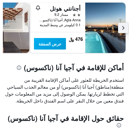
أجنانتي هوتل
2 نجمتين
ممتاز 9.2
Agia Anna, آجيا آنا (ناكسوس), اليونان
0.1 كيلومتر عن وسط المدينة
476 ﷼
عرض الصفقة
أماكن للإقامة في آجيا آنا (ناكسوس)
استخدم الخريطة للعثور على أماكن الإقامة القريبة من
منطقة(مناطق) آجيا آنا (ناكسوس) أو من معالم الجذب السياحي
التي تخطط لزيارتها. يمكن الوصول إلى مزيد من المعلومات حول
فندق معين من خلال النقر على اسم الفندق داخل الخريطة.
حقائق حول الإقامة في آجيا آنا (ناكسوس)