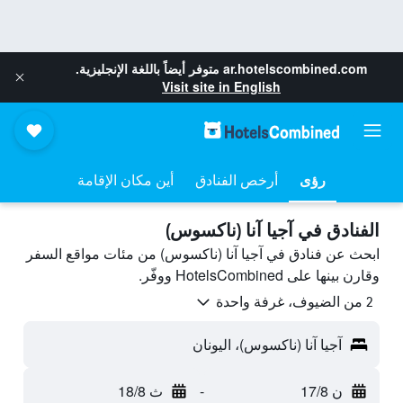
ar.hotelscombined.com
متوفر أيضاً باللغة الإنجليزية.
Visit site in English
رؤى
أرخص الفنادق
أين مكان الإقامة
الفنادق في آجيا آنا (ناكسوس)
ابحث عن فنادق في آجيا آنا (ناكسوس) من مئات مواقع السفر
وقارن بينها على HotelsCombined ووفّر.
2 من الضيوف، غرفة واحدة
آجيا آنا (ناكسوس)، اليونان
ن 17/8
-
ث 18/8