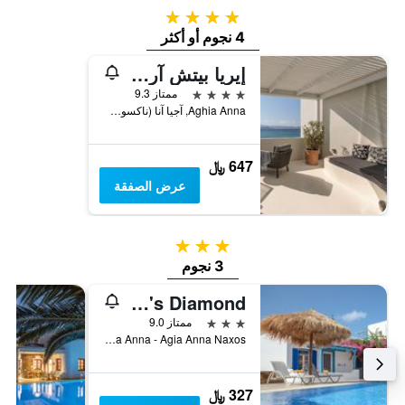
نهاية
4 نجوم
هذا
الأسبوع
4 نجوم أو أكثر
خلال
إيريا بيتش آرت هوتل
آخر
3
4 نجوم
ممتاز 9.3
أيام
Aghia Anna, آجيا آنا (ناكسوس), اليونان
647 ﷼
عرض الصفقة
3 نجوم
3 نجوم
Aggeliki's Diamond
3 نجوم
ممتاز 9.0
Agia Anna - Agia Anna Naxos, آجيا آنا (ناكسوس), اليونان
327 ﷼