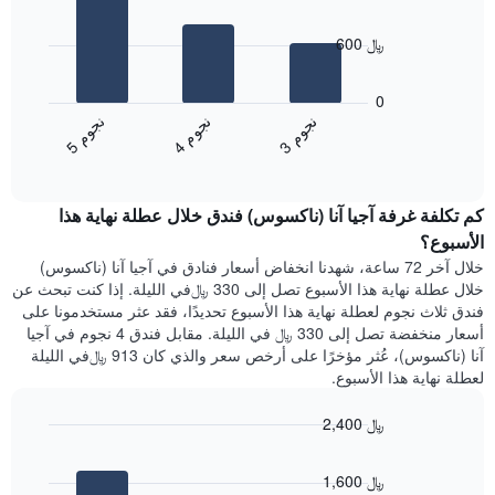
3
الذي
bars.
يعرض
600 ﷼
أيام
يعرض
الأسبوع.
المخطط
0
يتضمن
التالي
ن
م
ن
م
ن
م
المخطط
متوسط
4
ج
و
3
ج
و
5
ج
و
التالي
End
سعر
1
of
الغرفة
interactive
محور
هذه
chart
Y
كم تكلفة غرفة آجيا آنا (ناكسوس) فندق خلال عطلة نهاية هذا
الليلة
الذي
الذي
الأسبوع؟
يعرض
عُثر
خلال آخر 72 ساعة، شهدنا انخفاض أسعار فنادق في آجيا آنا (ناكسوس)
متوسط
عليه
خلال عطلة نهاية هذا الأسبوع تصل إلى 330 ﷼في الليلة. إذا كنت تبحث عن
سعر
خلال
فندق ثلاث نجوم لعطلة نهاية هذا الأسبوع تحديدًا، فقد عثر مستخدمونا على
غرفة
آخر
أسعار منخفضة تصل إلى 330 ﷼ في الليلة. مقابل فندق 4 نجوم في آجيا
3
آنا (ناكسوس)، عُثر مؤخرًا على أرخص سعر والذي كان 913 ﷼في الليلة
أيام
لعطلة نهاية هذا الأسبوع.
مع
التصنيف
2,400 ﷼
حسب
النجوم
Bar
Chart
graphic.
يتضمن
chart
1,600 ﷼
with
المخطط