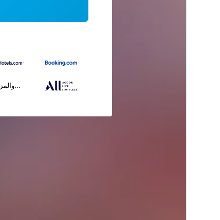
...والمز