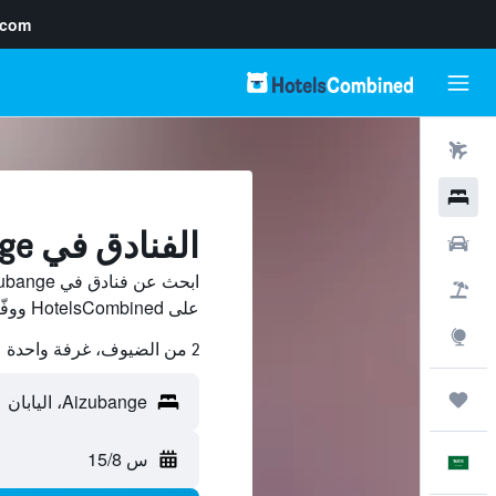
.com
رحلات طيران
فنادق
الفنادق في Aizubange
سيارات
حزم العروض
على HotelsCombined ووفّر.
استكشاف
2 من الضيوف، غرفة واحدة
رحلات
س 15/8
العَرَبِيَّة