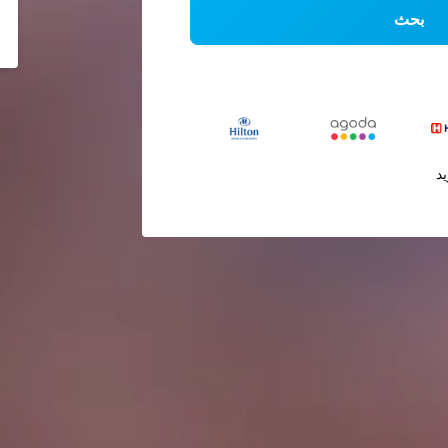
بحث
يد