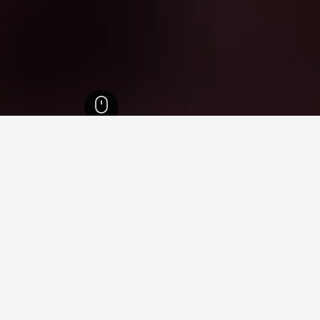
كوشيما
1,098
Aizubange
2
Aizuba
مة فيها عند زيارة محافظة فوكوشيما؟