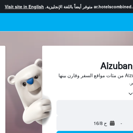
ar.hotelscombined
متوفر أيضاً باللغة الإنجليزية.
Visit site in English
ابحث عن فنادق في Aizubange من مئات مواقع السفر وقارن بينها
-
ح 16/8