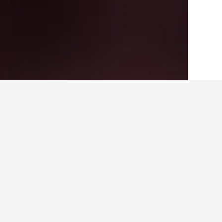
الصفحة الرئيسية
اليابان
95,490
محافظة فو
حقائق حول الإقامة في nge
ما هي المدن الأخرى التي يمكنك الإقا
بالإضافة إلى Aizubange، يختار المسافرون زيارة أيزواكاماتسو عند زيارة محافظة فوكوشيما.