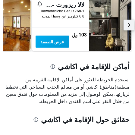
لالا ريزورت - للبالغين فقط
Nishi-ku Ikawadanicho Befu 1768-1, اكاشي, اليابان
6.8 كيلومتر عن وسط المدينة
103 ﷼
عرض الصفقة
أماكن للإقامة في اكاشي
استخدم الخريطة للعثور على أماكن الإقامة القريبة من
منطقة(مناطق) اكاشي أو من معالم الجذب السياحي التي تخطط
لزيارتها. يمكن الوصول إلى مزيد من المعلومات حول فندق معين
من خلال النقر على اسم الفندق داخل الخريطة.
حقائق حول الإقامة في اكاشي