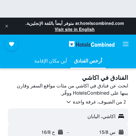
ar.hotelscombined.com
متوفر أيضاً باللغة الإنجليزية.
Visit site in English
أرخص الفنادق
أين مكان الإقامة
الفنادق في اكاشي
ابحث عن فنادق في اكاشي من مئات مواقع السفر وقارن
بينها على HotelsCombined ووفّر.
2 من الضيوف، غرفة واحدة
اكاشي، اليابان
س 15/8
-
ح 16/8