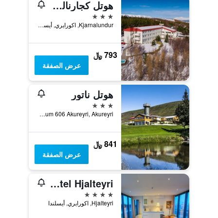
هوتل كجارنالوندور
3 نجوم
Kjarnalundur, اكورايري, أيسلندا
793 ﷼
عرض الصفقة
هوتل ناتور
3 نجوم
Þórisstöðum 606 Akureyri, Akureyri, اكورايري, أيسلندا
841 ﷼
عرض الصفقة
Apt. Hotel Hjalteyri
4 نجوم
Hjalteyri, اكورايري, أيسلندا