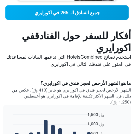
جميع الفنادق الـ 265 في اكورايري
أفكار للسفر حول الفنادقفي
اكورايري
استخدم نصائح HotelsCombined التي تدعمها البيانات لمساعدتك
في العثور على فندقك التالي في اكورايري.
ما هو الشهر الأرخص لحجز فندق في اكورايري؟
الشهر الأرخص لحجز فندق في اكورايري هو يناير (410 ﷼). عكس من
ذلك، فإن الشهر الأكثر تكلفة للإقامة في اكورايري هو أغسطس
(1,250 ﷼).
1,500 ﷼
Bar
Chart
1,000 ﷼
graphic.
chart
with
500 ﷼