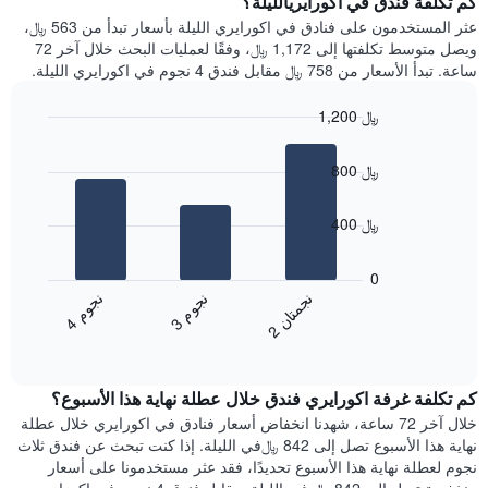
كم تكلفة فندق في اكورايريالليلة؟
Y
غرفة
عثر المستخدمون على فنادق في اكورايري الليلة بأسعار تبدأ من 563 ﷼،
الذي
كل
ويصل متوسط تكلفتها إلى 1,172 ﷼، وفقًا لعمليات البحث خلال آخر 72
يعرض
يوم
ساعة. تبدأ الأسعار من 758 ﷼ مقابل فندق 4 نجوم في اكورايري الليلة.
متوسط
في
سعر
الأسبوع
1,200 ﷼
غرفة
يتضمن
Bar
المخطط
Chart
graphic.
chart
1
800 ﷼
with
محور
3
X
bars.
400 ﷼
الذي
يعرض
يعرض
أيام
المخطط
0
الأسبوع.
التالي
ن
م
ن
ن
ن
م
يتضمن
متوسط
3
ج
و
4
ج
و
2
ج
م
ت
ا
المخطط
End
سعر
of
التالي
الغرفة
interactive
1
هذه
chart
محور
كم تكلفة غرفة اكورايري فندق خلال عطلة نهاية هذا الأسبوع؟
الليلة
Y
الذي
خلال آخر 72 ساعة، شهدنا انخفاض أسعار فنادق في اكورايري خلال عطلة
الذي
عُثر
نهاية هذا الأسبوع تصل إلى 842 ﷼في الليلة. إذا كنت تبحث عن فندق ثلاث
يعرض
عليه
نجوم لعطلة نهاية هذا الأسبوع تحديدًا، فقد عثر مستخدمونا على أسعار
متوسط
خلال