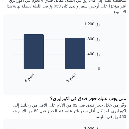
منخفضة تصل إلى 842 ﷼ في الليلة. مقابل فندق 4 نجوم في اكورايري،
سعر
آخر
عُثر مؤخرًا على أرخص سعر والذي كان 939 ﷼في الليلة لعطلة نهاية هذا
غرفة
3
الأسبوع.
أيام
مع
1,200 ﷼
التصنيف
Bar
حسب
Chart
graphic.
chart
النجوم
800 ﷼
with
يتضمن
2
المخطط
bars.
1
400 ﷼
محور
يعرض
X
المخطط
0
التي
التالي
ن
م
ن
م
تعرض
متوسط
3
ج
و
4
ج
و
فئات
End
سعر
of
الفنادق
الغرفة
interactive
بالنجوم.
خلال
chart
يتضمن
متى يجب عليك حجز فندق في اكورايري؟
عطلة
المخطط
نهاية
وفّر من خلال حجز فندق قبل 82 من الأيام على الأقل من رحلتك إلى
1
هذا
اكورايري. لقد كان أقل سعر عُثر عليه عند الحجز قبل 82 من الأيام هو
محور
الأسبوع
450 ﷼ في الليلة.
Y
الذي
الذي
عُثر
3,000 ﷼