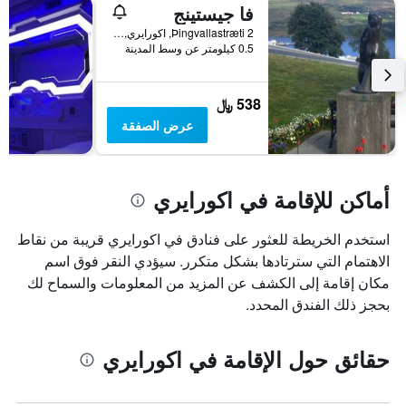
فا جيستينج
Þingvallastræti 2, اكورايري, أيسلندا
0.5 كيلومتر عن وسط المدينة
538 ﷼
عرض الصفقة
أماكن للإقامة في اكورايري
استخدم الخريطة للعثور على فنادق في اكورايري قريبة من نقاط
الاهتمام التي سترتادها بشكل متكرر. سيؤدي النقر فوق اسم
مكان إقامة إلى الكشف عن المزيد من المعلومات والسماح لك
بحجز ذلك الفندق المحدد.
حقائق حول الإقامة في اكورايري