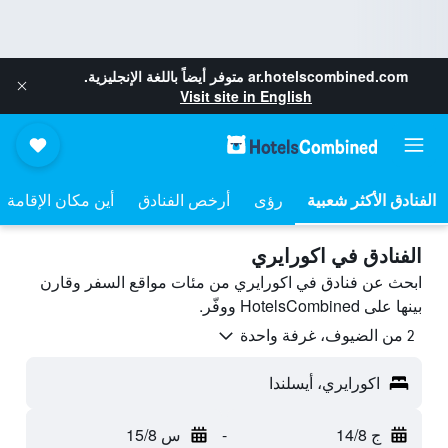
ar.hotelscombined.com
متوفر أيضاً باللغة الإنجليزية.
Visit site in English
رؤى
أرخص الفنادق
أين مكان الإقامة
الفنادق في اكورايري
ابحث عن فنادق في اكورايري من مئات مواقع السفر وقارن
بينها على HotelsCombined ووفّر.
2 من الضيوف، غرفة واحدة
اكورايري، أيسلندا
ج 14/8
-
س 15/8