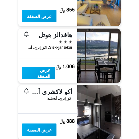
855 ﷼
عرض الصفقة
هافدالز هوتل
3 نجوم
Stekkjarlækur, اكورايري, أيسلندا
1,006 ﷼
عرض
الصفقة
أكو لاكشري أبارتمنتس
اكورايري, أيسلندا
888 ﷼
عرض الصفقة