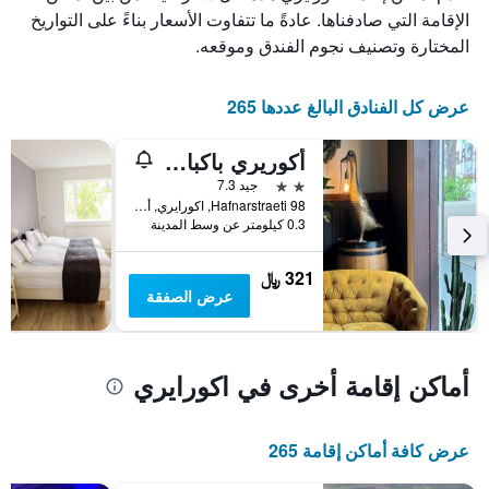
الذي
يعرض
الإقامة التي صادفناها. عادةً ما تتفاوت الأسعار بناءً على التواريخ
عدد
يعرض
المختارة وتصنيف نجوم الفندق وموقعه.
الأيام
متوسط
قبل
سعر
غرفة
الإقامة
عرض كل الفنادق البالغ عددها 265
في
يتضمن
عطلة
المخطط
أكوريري باكباكرز
نهاية
التالي
1
هذا
2 نجمتين
جيد 7.3
محور
الأسبوع
Hafnarstraeti 98, اكورايري, أيسلندا
Y
خلال
0.3 كيلومتر عن وسط المدينة
آخر
الذي
3
يعرض
321 ﷼
أيام
متوسط
عرض الصفقة
سعر
غرفة
أماكن إقامة أخرى في اكورايري
عرض كافة أماكن إقامة 265