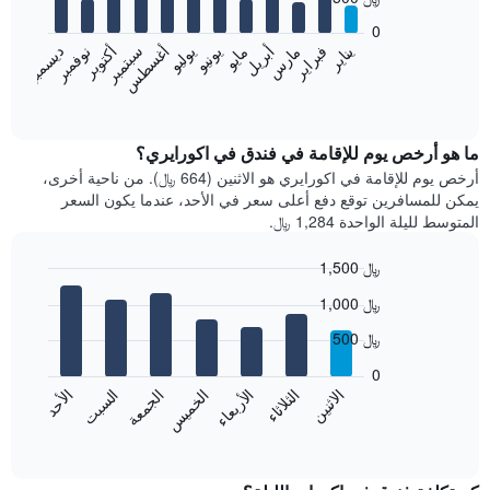
12
bars.
0
فبراير
مايو
أغسطس
نوفمبر
يناير
أبريل
يوليو
أكتوبر
مارس
يونيو
سبتمبر
ديسمبر
يعرض
المخطط
End
of
التالي
interactive
متوسط
chart
سعر
ما هو أرخص يوم للإقامة في فندق في اكورايري؟
غرفة
أرخص يوم للإقامة في اكورايري هو الاثنين (664 ﷼). من ناحية أخرى،
كل
يمكن للمسافرين توقع دفع أعلى سعر في الأحد، عندما يكون السعر
شهر
المتوسط لليلة الواحدة 1,284 ﷼.
يتضمن
المخطط
1,500 ﷼
1
Bar
محور
Chart
1,000 ﷼
graphic.
chart
X
with
الذي
500 ﷼
7
يعرض
bars.
0
الشهور.
الاثنين
الخميس
الأحد
الأربعاء
السبت
الثلاثاء
الجمعة
يتضمن
يعرض
المخطط
المخطط
End
التالي
of
التالي
interactive
1
متوسط
chart
محور
سعر