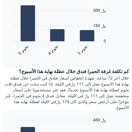
Bar
أيام
المخطط
Chart
graphic.
chart
1
300 ﷼
with
محور
3
X
bars.
الذي
150 ﷼
يعرض
يعرض
أيام
المخطط
0
الأسبوع.
التالي
ن
م
ن
م
ن
م
يتضمن
متوسط
4
ج
و
3
ج
و
5
ج
و
المخطط
End
سعر
of
التالي
الغرفة
interactive
1
هذه
chart
محور
كم تكلفة غرفة الحمرا فندق خلال عطلة نهاية هذا الأسبوع؟
الليلة
Y
الذي
خلال آخر 72 ساعة، شهدنا انخفاض أسعار فنادق في الحمرا خلال عطلة
الذي
عُثر
نهاية هذا الأسبوع تصل إلى 111 ﷼في الليلة. إذا كنت تبحث عن فندق ثلاث
يعرض
عليه
نجوم لعطلة نهاية هذا الأسبوع تحديدًا، فقد عثر مستخدمونا على أسعار
متوسط
خلال
منخفضة تصل إلى 111 ﷼ في الليلة. مقابل فندق 4 نجوم في الحمرا، عُثر
سعر
آخر
مؤخرًا على أرخص سعر والذي كان 174 ﷼في الليلة لعطلة نهاية هذا
غرفة
3
الأسبوع.
أيام
مع
450 ﷼
التصنيف
Bar
حسب
Chart
graphic.
chart