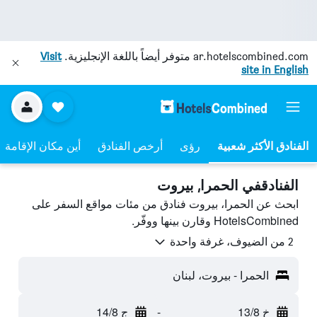
ar.hotelscombined.com
متوفر أيضاً باللغة الإنجليزية.
Visit
site in English
رؤى
أرخص الفنادق
أين مكان الإقامة
الفنادقفي الحمرا, بيروت
ابحث عن الحمرا، بيروت فنادق من مئات مواقع السفر على
HotelsCombined وقارن بينها ووفّر.
2 من الضيوف، غرفة واحدة
الحمرا - بيروت، لبنان
خ 13/8
-
ج 14/8