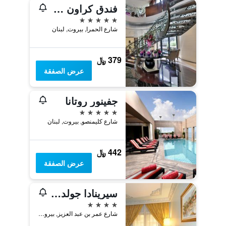
فندق كراون بلازا بيروت فندق تابع لمجموعة فنادق آي إيتش جي
5 نجوم
شارع الحمرا, بيروت, لبنان
379 ﷼
عرض الصفقة
جفينور روتانا
5 نجوم
شارع كليمنصو, بيروت, لبنان
442 ﷼
عرض الصفقة
سيرينادا جولدن بالاس - فندق بوتيك
4 نجوم
شارع عمر بن عبد العزيز, بيروت, لبنان