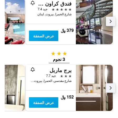
فندق كراون بلازا بيروت فندق تابع لمجموعة فنادق آي إيتش جي
5 نجوم
جيد 7.4
شارع الحمرا, بيروت, لبنان
379 ﷼
عرض الصفقة
3 نجوم
3 نجوم
برج ماربل
3 نجوم
جيد 7.7
شارع مقدسي, الحمرا, بيروت, لبنان
152 ﷼
عرض الصفقة