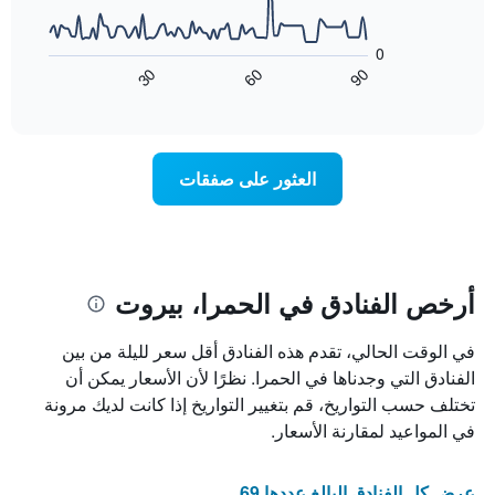
عُثر
حسب
يعرض
عليه
النجوم
المخطط
0
خلال
التالي
يتضمن
60
90
30
آخر
كيفية
المخطط
End
3
of
1
تغير
interactive
أيام
سعر
محور
chart
X
غرفة
عند
الذي
العثور على صفقات
يعرض
اقتراب
تاريخ
فئات
الإقامة
الفنادق
يتضمن
بالنجوم.
يتضمن
المخطط
1
المخطط
أرخص الفنادق في الحمرا، بيروت
1
محور
X
محور
في الوقت الحالي، تقدم هذه الفنادق أقل سعر لليلة من بين
Y
الذي
الذي
يعرض
الفنادق التي وجدناها في الحمرا. نظرًا لأن الأسعار يمكن أن
عدد
يعرض
تختلف حسب التواريخ، قم بتغيير التواريخ إذا كانت لديك مرونة
الأيام
متوسط
في المواعيد لمقارنة الأسعار.
قبل
سعر
غرفة
الإقامة
في
يتضمن
عرض كل الفنادق البالغ عددها 69