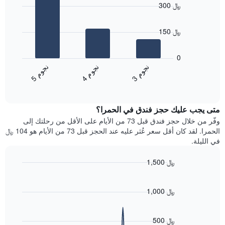
النجوم
300 ﷼
with
يتضمن
3
المخطط
bars.
1
150 ﷼
محور
يعرض
X
المخطط
0
التي
التالي
ن
م
ن
م
ن
م
تعرض
متوسط
4
ج
و
3
ج
و
5
ج
و
فئات
End
سعر
of
الفنادق
الغرفة
interactive
بالنجوم.
خلال
chart
يتضمن
متى يجب عليك حجز فندق في الحمرا؟
عطلة
المخطط
نهاية
وفّر من خلال حجز فندق قبل 73 من الأيام على الأقل من رحلتك إلى
1
هذا
الحمرا. لقد كان أقل سعر عُثر عليه عند الحجز قبل 73 من الأيام هو 104 ﷼
محور
الأسبوع
في الليلة.
Y
الذي
الذي
عُثر
1,500 ﷼
يعرض
عليه
متوسط
Line
Chart
خلال
graphic.
chart
سعر
آخر
with
1,000 ﷼
الغرفة
3
90
هذه
أيام
data
الليلة
points.
مع
500 ﷼
الذي
التصنيف