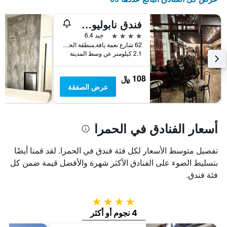
عطلة
المخطط
نهاية
التالي
فندق نابوليون ببيروت
1
هذا
محور
الأسبوع
4 نجوم
جيد 6.4
Y
خلال
62 شارع نعمة يافة,منطقة الحمرا, بيروت, لبنان
آخر
الذي
2.1 كيلومتر عن وسط المدينة
3
يعرض
أيام
متوسط
108 ﷼
سعر
عرض الصفقة
غرفة
أسعار الفنادق في الحمرا
تفصيل متوسط الأسعار لكل فئة فندق في الحمرا. لقد قمنا أيضًا
بتسليط الضوء على الفنادق الأكثر شهرة والأفضل قيمة ضمن كل
فئة فندق.
4 نجوم
4 نجوم أو أكثر