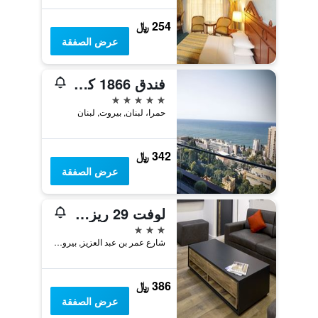
254 ﷼
عرض الصفقة
فندق 1866 كورت آند سويتس
5 نجوم
حمرا، لبنان, بيروت, لبنان
342 ﷼
عرض الصفقة
لوفت 29 ريزيدنس
3 نجوم
شارع عمر بن عبد العزيز, بيروت, لبنان
386 ﷼
عرض الصفقة