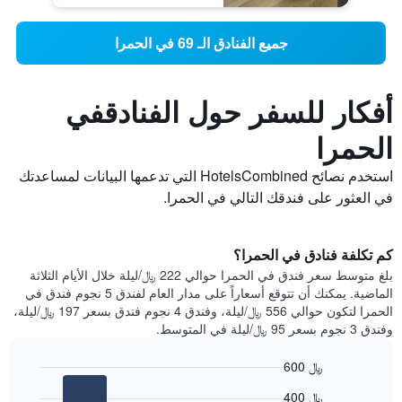
جميع الفنادق الـ 69 في الحمرا
أفكار للسفر حول الفنادقفي
الحمرا
استخدم نصائح HotelsCombined التي تدعمها البيانات لمساعدتك
في العثور على فندقك التالي في الحمرا.
كم تكلفة فنادق في الحمرا؟
بلغ متوسط ​​سعر فندق في الحمرا حوالي 222 ﷼/ليلة خلال الأيام الثلاثة
الماضية. يمكنك أن تتوقع أسعاراً على مدار العام لفندق 5 نجوم فندق في
الحمرا لتكون حوالي 556 ﷼/ليلة، وفندق 4 نجوم فندق بسعر 197 ﷼/ليلة،
وفندق 3 نجوم بسعر 95 ﷼/ليلة في المتوسط.
600 ﷼
Bar
Chart
400 ﷼
graphic.
chart