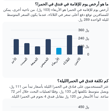
سعر
ما هو أرخص يوم للإقامة في فندق في الحمرا؟
الذي
غرفة
يعرض
أرخص يوم للإقامة في الحمرا هو الأربعاء (103 ﷼). من ناحية أخرى، يمكن
كل
فئات
للمسافرين توقع دفع أعلى سعر في الثلاثاء، عندما يكون السعر المتوسط
شهر
الفنادق
لليلة الواحدة 289 ﷼.
يتضمن
بالنجوم.
المخطط
يتضمن
360 ﷼
1
المخطط
Bar
محور
Chart
1
240 ﷼
graphic.
chart
X
محور
with
الذي
120 ﷼
Y
7
يعرض
bars.
الذي
0
الشهور.
يعرض
الاثنين
الثلاثاء
الأربعاء
الخميس
الجمعة
السبت
الأحد
يتضمن
يعرض
متوسط
المخطط
سعر
المخطط
End
التالي
of
التالي
الغرفة
interactive
1
هذه
متوسط
chart
محور
سعر
الليلة
كم تكلفة فندق في الحمراالليلة؟
Y
الذي
غرفة
عثر المستخدمون على فنادق في الحمرا الليلة بأسعار تبدأ من 111 ﷼،
الذي
كل
عُثر
ويصل متوسط تكلفتها إلى 133 ﷼، وفقًا لعمليات البحث خلال آخر 72
يعرض
يوم
عليه
ساعة. تبدأ الأسعار من 120 ﷼ مقابل فندق 4 نجوم في الحمرا الليلة.
متوسط
في
خلال
سعر
آخر
الأسبوع
450 ﷼
غرفة
3
يتضمن