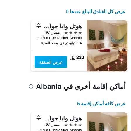
الإقامة
يتضمن
عرض كل الفنادق البالغ عددها 5
المخطط
التالي
هوتل وايا جواجيرا باي أوكسوهوتل
1
محور
4 نجوم
ممتاز 9.1
Y
Km 1 Vía Cuestesitas, Albania, كولومبيا
الذي
1.4 كيلومتر عن وسط المدينة
يعرض
متوسط
230 ﷼
سعر
عرض الصفقة
غرفة
أماكن إقامة أخرى في Albania
عرض كافة أماكن إقامة 5
هوتل وايا جواجيرا باي أوكسوهوتل
4 نجوم
ممتاز 9.1
Km 1 Vía Cuestesitas, Albania, كولومبيا