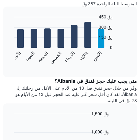
المتوسط لليلة الواحدة 387 ﷼.
450 ﷼
Bar
Chart
300 ﷼
graphic.
chart
with
150 ﷼
7
bars.
0
الاثنين
الثلاثاء
الأربعاء
الخميس
الجمعة
السبت
الأحد
يعرض
المخطط
End
of
التالي
interactive
متوسط
chart
سعر
متى يجب عليك حجز فندق في Albania؟
غرفة
وفّر من خلال حجز فندق قبل 13 من الأيام على الأقل من رحلتك إلى
كل
Albania. لقد كان أقل سعر عُثر عليه عند الحجز قبل 13 من الأيام هو
يوم
78 ﷼ في الليلة.
في
الأسبوع
1,500 ﷼
يتضمن
Line
المخطط
Chart
graphic.
chart
1
with
1,000 ﷼
محور
90
X