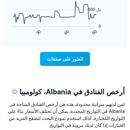
data
الذي
points.
500 ﷼
يعرض
أيام
يعرض
الأسبوع.
المخطط
0
يتضمن
التالي
60
90
30
المخطط
كيفية
End
of
التالي
تغير
interactive
1
سعر
chart
محور
غرفة
Y
عند
العثور على صفقات
الذي
اقتراب
يعرض
تاريخ
متوسط
الإقامة
سعر
يتضمن
غرفة
المخطط
1
أرخص الفنادق في Albania، كولومبيا
محور
X
لمن لديهم ميزانية محدودة، هذه هي أرخص الفنادق المتاحة في
الذي
يعرض
Albania في التواريخ المحددة. يمكن أن تختلف الأسعار بناءً على
عدد
التواريخ المُختارة، لذلك استخدم نموذج البحث لتصفح المزيد من
الأيام
الخيارات إذا كان لديك مرونة في التواريخ.
قبل