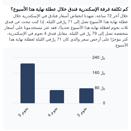
1
هذه
chart
محور
كم تكلفة غرفة الإسكندرية فندق خلال عطلة نهاية هذا الأسبوع؟
الليلة
Y
الذي
خلال آخر 72 ساعة، شهدنا انخفاض أسعار فنادق في الإسكندرية خلال
الذي
عُثر
عطلة نهاية هذا الأسبوع تصل إلى 71 ﷼في الليلة. إذا كنت تبحث عن فندق
يعرض
عليه
ثلاث نجوم لعطلة نهاية هذا الأسبوع تحديدًا، فقد عثر مستخدمونا على أسعار
متوسط
خلال
منخفضة تصل إلى 79 ﷼ في الليلة. مقابل فندق 4 نجوم في الإسكندرية،
سعر
آخر
عُثر مؤخرًا على أرخص سعر والذي كان 71 ﷼في الليلة لعطلة نهاية هذا
غرفة
3
الأسبوع.
أيام
مع
240 ﷼
التصنيف
Bar
حسب
Chart
graphic.
chart
النجوم
160 ﷼
with
يتضمن
3
المخطط
bars.
1
80 ﷼
محور
يعرض
X
المخطط
0
التي
التالي
ن
م
ن
م
ن
م
تعرض
متوسط
4
ج
و
3
ج
و
5
ج
و
فئات
End
سعر
of
الفنادق
الغرفة
interactive
بالنجوم.
خلال
chart