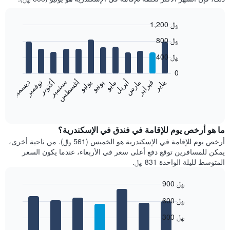
1,200 ﷼
Bar
Chart
800 ﷼
graphic.
chart
with
400 ﷼
12
bars.
0
فبراير
مايو
أغسطس
نوفمبر
يناير
أبريل
يوليو
أكتوبر
مارس
يونيو
سبتمبر
ديسمبر
يعرض
المخطط
End
of
التالي
interactive
متوسط
chart
سعر
ما هو أرخص يوم للإقامة في فندق في الإسكندرية؟
غرفة
أرخص يوم للإقامة في الإسكندرية هو الخميس (561 ﷼). من ناحية أخرى،
كل
يمكن للمسافرين توقع دفع أعلى سعر في الأربعاء، عندما يكون السعر
شهر
المتوسط لليلة الواحدة 831 ﷼.
يتضمن
المخطط
900 ﷼
1
Bar
محور
Chart
600 ﷼
graphic.
chart
X
with
الذي
300 ﷼
7
يعرض
bars.