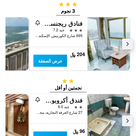
3 نجوم
3 نجوم
فنادق ريجنسي الإسكندرية
3 نجوم
جيد 7.2
695 شارع الكورنيش, الإسكندرية, مصر
204 ﷼
عرض الصفقة
2 نجمتين
نجمتين أو أقل
فندق أكروبول الإسكندرية
2 نجمتين
جيد 6.0
27 شارع الغرفة التجارية، محطة الرمل, الإسكندرية, مصر
96 ﷼