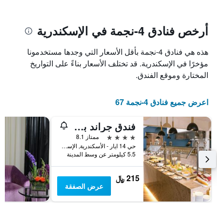
يتضمن
بالنجوم.
يتضمن
المخطط
1
المخطط
أرخص فنادق 4-نجمة في الإسكندرية
1
محور
X
محور
هذه هي فنادق 4-نجمة بأقل الأسعار التي وجدها مستخدمونا
Y
الذي
الذي
يعرض
مؤخرًا في الإسكندرية. قد تختلف الأسعار بناءً على التواريخ
عدد
يعرض
المختارة وموقع الفندق.
الأيام
متوسط
قبل
سعر
غرفة
الإقامة
اعرض جميع فنادق 4-نجمة 67
في
يتضمن
عطلة
المخطط
فندق جراند بلازا سموحة
نهاية
التالي
1
هذا
4 نجوم
ممتاز 8.1
محور
الأسبوع
حي 14 ايار - الأسكندرية, الإسكندرية, مصر
Y
خلال
5.5 كيلومتر عن وسط المدينة
آخر
الذي
3
يعرض
215 ﷼
أيام
متوسط
عرض الصفقة
سعر
غرفة