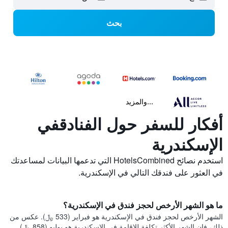
بحث
...والمزيد
أفكار للسفر حول الفنادقفي
الإسكندرية
استخدم نصائح HotelsCombined التي تدعمها البيانات لمساعدتك
في العثور على فندقك التالي في الإسكندرية.
ما هو الشهر الأرخص لحجز فندق في الإسكندرية؟
الشهر الأرخص لحجز فندق في الإسكندرية هو فبراير (533 ﷼). عكس من
ذلك، فإن الشهر الأكثر تكلفة للإقامة في الإسكندرية هو يوليو (858 ﷼).