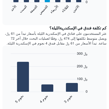
0
الشهور.
الاثنين
الثلاثاء
الأربعاء
الخميس
الجمعة
السبت
الأحد
يتضمن
يعرض
المخطط
المخطط
End
التالي
of
التالي
interactive
1
متوسط
chart
محور
سعر
كم تكلفة فندق في الإسكندريةالليلة؟
Y
غرفة
عثر المستخدمون على فنادق في الإسكندرية الليلة بأسعار تبدأ من 61 ﷼،
الذي
كل
ويصل متوسط تكلفتها إلى 474 ﷼، وفقًا لعمليات البحث خلال آخر 72
يعرض
يوم
ساعة. تبدأ الأسعار من 61 ﷼ مقابل فندق 4 نجوم في الإسكندرية الليلة.
متوسط
في
سعر
الأسبوع
300 ﷼
غرفة
يتضمن
Bar
المخطط
Chart
graphic.
chart
1
200 ﷼
with
محور
3
X
bars.
الذي
100 ﷼
يعرض
يعرض
أيام
المخطط
0
الأسبوع.
التالي
ن
م
ن
م
ن
م
يتضمن
متوسط
4
ج
و
3
ج
و
5
ج
و
المخطط
End
سعر
of
التالي
الغرفة
interactive