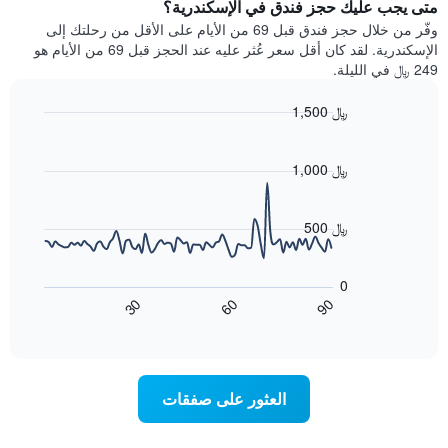
يتضمن
متى يجب عليك حجز فندق في الإسكندرية؟
عطلة
المخطط
نهاية
وفّر من خلال حجز فندق قبل 69 من الأيام على الأقل من رحلتك إلى
1
هذا
الإسكندرية. لقد كان أقل سعر عُثر عليه عند الحجز قبل 69 من الأيام هو
محور
الأسبوع
249 ﷼ في الليلة.
Y
الذي
الذي
عُثر
1,500 ﷼
يعرض
عليه
متوسط
Line
Chart
خلال
graphic.
chart
سعر
آخر
with
1,000 ﷼
الغرفة
3
90
هذه
أيام
data
الليلة
points.
مع
500 ﷼
الذي
التصنيف
عُثر
حسب
يعرض
عليه
النجوم
المخطط
0
خلال
التالي
يتضمن
60
90
30
آخر
كيفية
المخطط
End
3
of
1
تغير
interactive
أيام
سعر
محور
chart
X
غرفة
عند
الذي
العثور على صفقات
يعرض
اقتراب
تاريخ
فئات
الإقامة
الفنادق