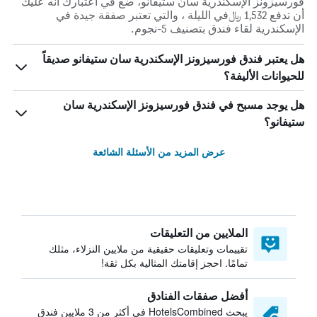
فورسيزونز الإسكندرية سان ستيفانو، ضع في اعتبارك أنه عليك
أن تدفع 1,532 ﷼في الليلة ، والتي تعتبر صفقة جيدة في
الإسكندرية لقاء فندق بتصنيف 5-نجوم.
هل يعتبر فندق فورسيزونز الإسكندرية سان ستيفانو صديقاً
للحيوانات الأليفة؟
هل يوجد مسبح في فندق فورسيزونز الإسكندرية سان
ستيفانو؟
عرض المزيد من الأسئلة الشائعة
الملايين من التعليقات
تقييمات وتعليقات حقيقية من ملايين النزلاء، مثلك
تمامًا. احجز إقامتك المثالية بكل ثقة!
أفضل صفقات الفنادق
يبحث HotelsCombined في أكثر من 3 ملايين فندق