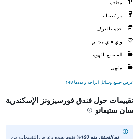
مطعم
بار / صالة
خدمة الغرف
واي فاي مجاني
آلة صنع القهوة
مقهى
عرض جميع وسائل الراحة وعددها 148
تقييمات حول فندق فورسيزونز الإسكندرية
سان ستيفانو
تم التحقق منه 100%
نقوم بجمع وعرض التقييمات من