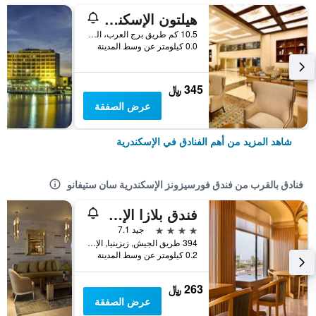
هيلتون الإسكندرية كينجز رانش
10.5 كم طريق برج العرب، الملك مريوط, الإسكندرية, مصر
0.0 كيلومتر عن وسط المدينة
345 ﷼
عرض الصفقة
شاهد المزيد من أهم الفنادق في الإسكندرية
فنادق بالقرب من فندق فورسيزونز الإسكندرية سان ستيفانو
فندق بلازا الإسكندرية
4 نجوم
جيد 7.1
394 طريق الجيش, زيزينيا, الإسكندرية, مصر
0.2 كيلومتر عن وسط المدينة
263 ﷼
عرض الصفقة