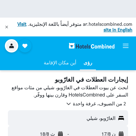
ar.hotelscombined.com
متوفر أيضاً باللغة الإنجليزية.
Visit
site in English
رؤى
أين مكان الإقامة
إيجارات العطلات في الغارّوبو
ابحث عن بيوت العطلات في الغارّوبو، شيلي من مئات مواقع
السفر على HotelsCombined وقارن بينها ووفّر.
2 من الضيوف، غرفة واحدة
الغارّوبو، شيلي
ن 17/8
-
ث 18/8