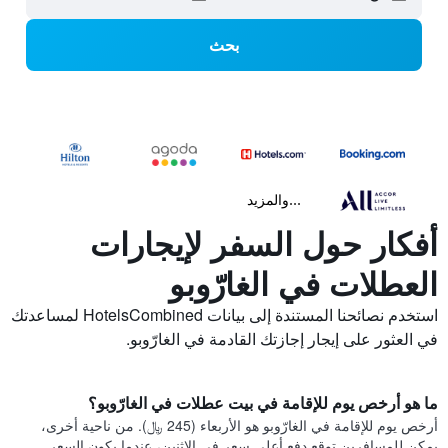
بحث
...والمزيد
أفكار حول السفر لإيجارات
العطلات في الغارّوبو
استخدم نصائحنا المستندة إلى بيانات HotelsCombined لمساعدتك
في العثور على إيجار إجازتك القادمة في الغارّوبو.
ما هو أرخص يوم للإقامة في بيت عطلات في الغارّوبو؟
أرخص يوم للإقامة في الغارّوبو هو الأربعاء (245 ﷼). من ناحية أخرى،
يمكن للمسافرين توقع دفع أعلى سعر في الاثنين، عندما يكون السعر