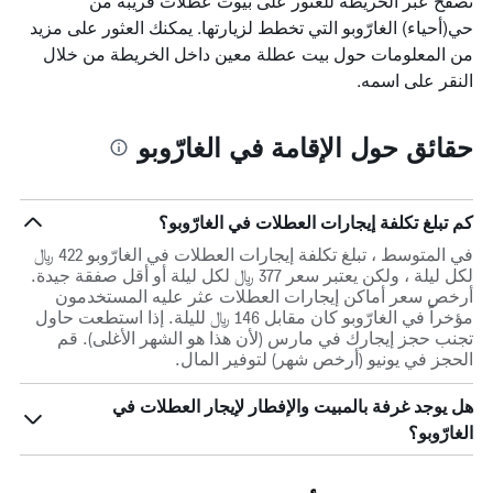
تصفح عبر الخريطة للعثور على بيوت عطلات قريبة من
X
الذي
حي(أحياء) الغارّوبو التي تخطط لزيارتها. يمكنك العثور على مزيد
يعرض
من المعلومات حول بيت عطلة معين داخل الخريطة من خلال
أيام
النقر على اسمه.
الأسبوع.
يتضمن
المخطط
حقائق حول الإقامة في الغارّوبو
التالي
1
محور
Y
كم تبلغ تكلفة إيجارات العطلات في الغارّوبو؟
الذي
يعرض
في المتوسط ، تبلغ تكلفة إيجارات العطلات في الغارّوبو 422 ﷼
متوسط
لكل ليلة ، ولكن يعتبر سعر 377 ﷼ لكل ليلة أو أقل صفقة جيدة.
سعر
أرخص سعر أماكن إيجارات العطلات عثر عليه المستخدمون
غرفة
مؤخراً في الغارّوبو كان مقابل 146 ﷼ لليلة. إذا استطعت حاول
تجنب حجز إيجارك في مارس (لأن هذا هو الشهر الأغلى). قم
الحجز في يونيو (أرخص شهر) لتوفير المال.
هل يوجد غرفة بالمبيت والإفطار لإيجار العطلات في
الغارّوبو؟