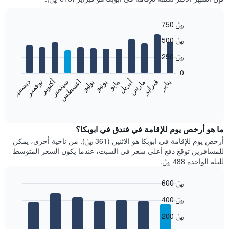
750 ﷼
Bar
Chart
500 ﷼
graphic.
chart
with
250 ﷼
12
bars.
0
فبراير
مايو
أغسطس
نوفمبر
يناير
أبريل
يوليو
أكتوبر
مارس
يونيو
سبتمبر
ديسمبر
يعرض
المخطط
End
of
التالي
interactive
متوسط
chart
سعر
ما هو أرخص يوم للإقامة في فندق في ابوبكا؟
غرفة
أرخص يوم للإقامة في ابوبكا هو الاثنين (361 ﷼). من ناحية أخرى، يمكن
كل
للمسافرين توقع دفع أعلى سعر في السبت، عندما يكون السعر المتوسط
شهر
لليلة الواحدة 488 ﷼.
يتضمن
المخطط
600 ﷼
1
Bar
محور
Chart
400 ﷼
graphic.
chart
X
with
الذي
200 ﷼
7
يعرض
bars.