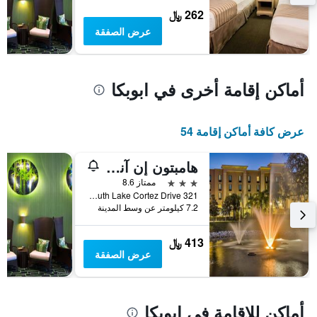
يعرض
262 ﷼
متوسط
عرض الصفقة
سعر
غرفة
أماكن إقامة أخرى في ابوبكا
عرض كافة أماكن إقامة 54
هامبتون إن آند سويتس أورلاندو أبوبكا
3 نجوم
ممتاز 8.6
321 South Lake Cortez Drive, ابوبكا, FL, الولايات المتحدة الأميريكية
7.2 كيلومتر عن وسط المدينة
413 ﷼
عرض الصفقة
أماكن للإقامة في ابوبكا