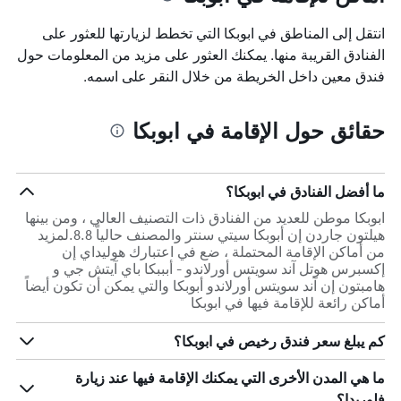
انتقل إلى المناطق في ابوبكا التي تخطط لزيارتها للعثور على
الفنادق القريبة منها. يمكنك العثور على مزيد من المعلومات حول
فندق معين داخل الخريطة من خلال النقر على اسمه.
حقائق حول الإقامة في ابوبكا
ما أفضل الفنادق في ابوبكا؟
ابوبكا موطن للعديد من الفنادق ذات التصنيف العالي ، ومن بينها
هيلتون جاردن إن أبوبكا سيتي سنتر والمصنف حالياً 8.8.لمزيد
من أماكن الإقامة المحتملة ، ضع في اعتبارك هوليداي إن
إكسبرس هوتل آند سويتس أورلاندو - أبببكا باي آيتش جي و
هامبتون إن آند سويتس أورلاندو أبوبكا والتي يمكن أن تكون أيضاً
أماكن رائعة للإقامة فيها في ابوبكا
كم يبلغ سعر فندق رخيص في ابوبكا؟
ما هي المدن الأخرى التي يمكنك الإقامة فيها عند زيارة
فلوريدا؟