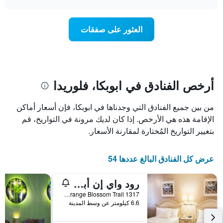
1
سعر
chart
محور
غرفة
Y
عند
العثور على صفقات
الذي
اقتراب
يعرض
تاريخ
متوسط
الإقامة
سعر
يتضمن
غرفة
المخطط
1
أرخص الفنادق في ابوبكا، فلوريدا
محور
X
من بين جميع الفنادق التي وجدناها في ابوبكا، فإن أسعار أماكن
الذي
يعرض
الإقامة هذه هي الأرخص. إذا كان لديك مرونة في التواريخ، قم
عدد
بتغيير التواريخ المُختارة لمقارنة الأسعار.
الأيام
قبل
الإقامة
عرض كل الفنادق البالغ عددها 54
يتضمن
المخطط
رود واي إن أبوبكا ساوث
التالي
1
1317 South Orange Blossom Trail, ابوبكا, FL, الولايات المتحدة الأميريكية
محور
6.6 كيلومتر عن وسط المدينة
Y
الذي