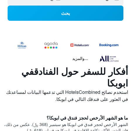
بحث
...والمزيد
أفكار للسفر حول الفنادقفي
ابوبكا
استخدم نصائح HotelsCombined التي تدعمها البيانات لمساعدتك
في العثور على فندقك التالي في ابوبكا.
ما هو الشهر الأرخص لحجز فندق في ابوبكا؟
الشهر الأرخص لحجز فندق في ابوبكا هو سبتمبر (368 ﷼). عكس من ذلك،
فإن الشهر الأكثر تكلفة للإقامة في ابوبكا هو فبراير (618 ﷼).