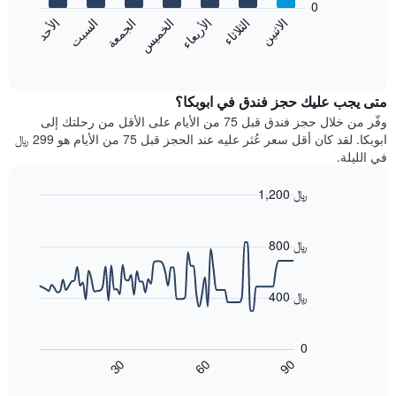
0
الشهور.
الاثنين
الثلاثاء
الأربعاء
الخميس
الجمعة
السبت
الأحد
يتضمن
يعرض
المخطط
المخطط
End
التالي
of
التالي
interactive
1
متوسط
chart
محور
سعر
متى يجب عليك حجز فندق في ابوبكا؟
Y
غرفة
وفّر من خلال حجز فندق قبل 75 من الأيام على الأقل من رحلتك إلى
الذي
كل
ابوبكا. لقد كان أقل سعر عُثر عليه عند الحجز قبل 75 من الأيام هو 299 ﷼
يعرض
يوم
في الليلة.
متوسط
في
سعر
الأسبوع
1,200 ﷼
غرفة
يتضمن
Line
المخطط
Chart
graphic.
chart
1
with
800 ﷼
محور
90
X
data
الذي
points.
400 ﷼
يعرض
أيام
يعرض
الأسبوع.
المخطط
0
يتضمن
التالي
60
90
30
المخطط
كيفية
End
of
التالي
تغير
interactive