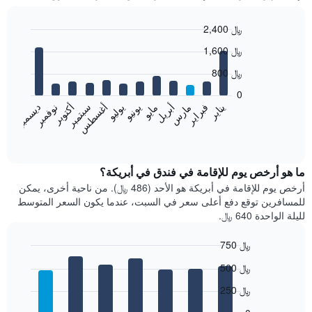
2,400 ﷼
Bar
Chart
1,600 ﷼
graphic.
chart
with
800 ﷼
12
bars.
0
فبراير
مايو
أغسطس
نوفمبر
يناير
أبريل
يوليو
أكتوبر
مارس
يونيو
سبتمبر
ديسمبر
يعرض
المخطط
End
of
التالي
interactive
متوسط
chart
سعر
ما هو أرخص يوم للإقامة في فندق في أبريكة؟
غرفة
أرخص يوم للإقامة في أبريكة هو الأحد (486 ﷼). من ناحية أخرى، يمكن
كل
للمسافرين توقع دفع أعلى سعر في السبت، عندما يكون السعر المتوسط
شهر
لليلة الواحدة 640 ﷼.
يتضمن
المخطط
750 ﷼
1
Bar
محور
Chart
500 ﷼
graphic.
chart
X
with
الذي
250 ﷼
7
يعرض
bars.