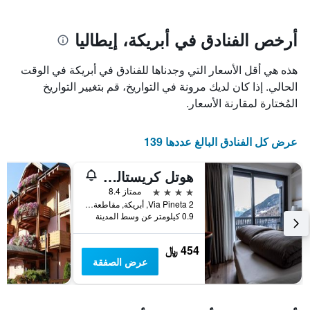
يتضمن
بالنجوم.
يتضمن
المخطط
1
المخطط
أرخص الفنادق في أبريكة، إيطاليا
1
محور
X
محور
هذه هي أقل الأسعار التي وجدناها للفنادق في أبريكة في الوقت
Y
الذي
الذي
يعرض
الحالي. إذا كان لديك مرونة في التواريخ، قم بتغيير التواريخ
عدد
يعرض
المُختارة لمقارنة الأسعار.
الأيام
متوسط
قبل
سعر
غرفة
الإقامة
عرض كل الفنادق البالغ عددها 139
في
يتضمن
عطلة
المخطط
هوتل كريستالو كلوب
نهاية
التالي
1
هذا
4 نجوم
ممتاز 8.4
محور
الأسبوع
Via Pineta 2, أبريكة, مقاطعة سوندريو, إيطاليا
Y
خلال
0.9 كيلومتر عن وسط المدينة
آخر
الذي
3
يعرض
454 ﷼
أيام
متوسط
عرض الصفقة
سعر
غرفة