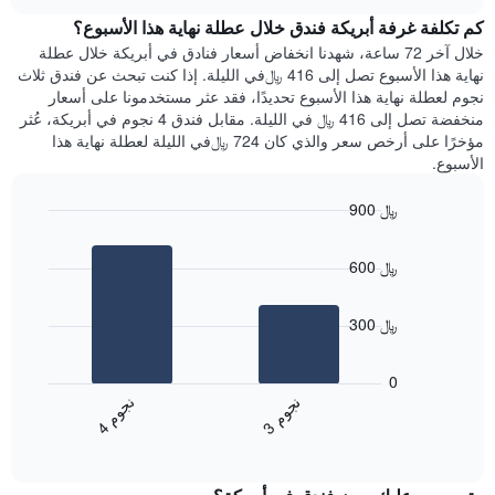
هذه
chart
محور
كم تكلفة غرفة أبريكة فندق خلال عطلة نهاية هذا الأسبوع؟
الليلة
Y
الذي
خلال آخر 72 ساعة، شهدنا انخفاض أسعار فنادق في أبريكة خلال عطلة
الذي
عُثر
نهاية هذا الأسبوع تصل إلى 416 ﷼في الليلة. إذا كنت تبحث عن فندق ثلاث
يعرض
عليه
نجوم لعطلة نهاية هذا الأسبوع تحديدًا، فقد عثر مستخدمونا على أسعار
متوسط
خلال
منخفضة تصل إلى 416 ﷼ في الليلة. مقابل فندق 4 نجوم في أبريكة، عُثر
سعر
آخر
مؤخرًا على أرخص سعر والذي كان 724 ﷼في الليلة لعطلة نهاية هذا
غرفة
3
الأسبوع.
أيام
مع
900 ﷼
التصنيف
Bar
حسب
Chart
graphic.
chart
النجوم
600 ﷼
with
يتضمن
2
المخطط
bars.
1
300 ﷼
محور
يعرض
X
المخطط
0
التي
التالي
ن
م
ن
م
تعرض
متوسط
3
ج
و
4
ج
و
فئات
End
سعر
of
الفنادق
الغرفة
interactive
بالنجوم.
خلال
chart
يتضمن