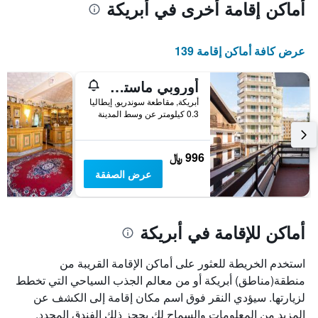
أماكن إقامة أخرى في أبريكة
عرض كافة أماكن إقامة 139
أوروبي ماستر جيست أبارتمنت
أبريكة, مقاطعة سوندريو, إيطاليا
0.3 كيلومتر عن وسط المدينة
996 ﷼
عرض الصفقة
أماكن للإقامة في أبريكة
استخدم الخريطة للعثور على أماكن الإقامة القريبة من
منطقة(مناطق) أبريكة أو من معالم الجذب السياحي التي تخطط
لزيارتها. سيؤدي النقر فوق اسم مكان إقامة إلى الكشف عن
المزيد من المعلومات والسماح لك بحجز ذلك الفندق المحدد.