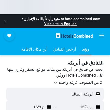
ar.hotelscombined.com
متوفر أيضاً باللغة الإنجليزية.
Visit site in English
رؤى
أرخص الفنادق
أين مكان الإقامة
الفنادق في أبريكة
ابحث عن فنادق في أبريكة من مئات مواقع السفر وقارن بينها
على HotelsCombined ووفّر.
2 من الضيوف، غرفة واحدة
أبريكة، إيطاليا
س 15/8
-
ح 16/8