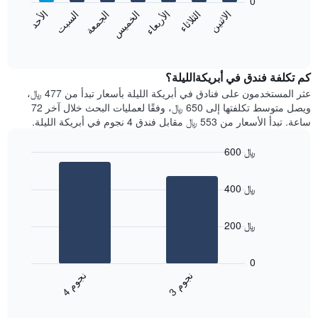
0
الشهور.
الاثنين
الثلاثاء
الأربعاء
الخميس
الجمعة
السبت
الأحد
يتضمن
يعرض
المخطط
المخطط
End
التالي
of
التالي
interactive
1
متوسط
chart
محور
سعر
كم تكلفة فندق في أبريكةالليلة؟
Y
غرفة
عثر المستخدمون على فنادق في أبريكة الليلة بأسعار تبدأ من 477 ﷼،
الذي
كل
ويصل متوسط تكلفتها إلى 650 ﷼، وفقًا لعمليات البحث خلال آخر 72
يعرض
يوم
ساعة. تبدأ الأسعار من 553 ﷼ مقابل فندق 4 نجوم في أبريكة الليلة.
متوسط
في
سعر
الأسبوع
600 ﷼
غرفة
يتضمن
Bar
المخطط
Chart
graphic.
chart
1
400 ﷼
with
محور
2
X
bars.
الذي
200 ﷼
يعرض
يعرض
أيام
المخطط
0
الأسبوع.
التالي
ن
م
ن
م
يتضمن
متوسط
3
ج
و
4
ج
و
المخطط
End
سعر
of
التالي
الغرفة
interactive
1