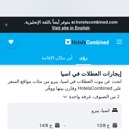
ar.hotelscombined.com
متوفر أيضاً باللغة الإنجليزية.
Visit site in English
رؤى
أين مكان الإقامة
إيجارات العطلات في اسيا
ابحث عن بيوت العطلات في اسيا، بيرو من مئات مواقع السفر
على HotelsCombined وقارن بينها ووفّر.
2 من الضيوف، غرفة واحدة
اسيا، بيرو
خ 13/8
-
ج 14/8