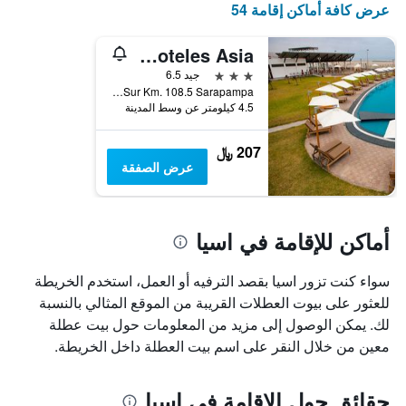
عرض كافة أماكن إقامة 54
الذي
يعرض
أيام
Dm Hoteles Asia
الأسبوع.
3 نجوم
جيد 6.5
يتضمن
Panamericana Sur Km. 108.5 Sarapampa, اسيا, بيرو
المخطط
4.5 كيلومتر عن وسط المدينة
التالي
1
207 ﷼
محور
عرض الصفقة
Y
الذي
يعرض
متوسط
أماكن للإقامة في اسيا
سعر
غرفة
سواء كنت تزور اسيا بقصد الترفيه أو العمل، استخدم الخريطة
للعثور على بيوت العطلات القريبة من الموقع المثالي بالنسبة
لك. يمكن الوصول إلى مزيد من المعلومات حول بيت عطلة
معين من خلال النقر على اسم بيت العطلة داخل الخريطة.
حقائق حول الإقامة في اسيا