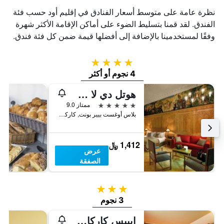
نظرة عامة على متوسط أسعار الفنادق في إقليم أود حسب فئة
الفندق. لقد قمنا بتسليط الضوء على أماكن الإقامة الأكثر شهرة
وفقًا لمستخدمينا بالإضافة إلى أفضلها قيمة ضمن كل فئة فندق.
4 نجوم
4 نجوم أو أكثر
هوتل دي لا سيتيه كاركاسون - إم جاليري كوليكشن
5 نجوم
ممتاز 9.0
بلاس أوغست بيير بونت, كاركاسون, إقليم أود, فرنسا
1,412 ﷼
عرض
الصفقة
3 نجوم
3 نجوم
إيبيس كاركاسون إيست لا سيته