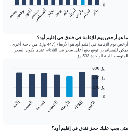
bars.
0
فبراير
مايو
أغسطس
نوفمبر
يناير
أبريل
يوليو
أكتوبر
مارس
يونيو
سبتمبر
ديسمبر
يعرض
المخطط
End
of
التالي
interactive
متوسط
chart
سعر
ما هو أرخص يوم للإقامة في فندق في إقليم أود؟
غرفة
أرخص يوم للإقامة في إقليم أود هو الأربعاء (447 ﷼). من ناحية أخرى،
كل
يمكن للمسافرين توقع دفع أعلى سعر في الثلاثاء، عندما يكون السعر
شهر
المتوسط لليلة الواحدة 533 ﷼.
يتضمن
المخطط
600 ﷼
1
Bar
محور
Chart
400 ﷼
graphic.
chart
X
with
الذي
200 ﷼
7
يعرض
bars.
0
الشهور.
الاثنين
الثلاثاء
الأربعاء
الخميس
الجمعة
السبت
الأحد
يتضمن
يعرض
المخطط
المخطط
End
التالي
of
التالي
interactive
1
متوسط
chart
محور
سعر
متى يجب عليك حجز فندق في إقليم أود؟
Y