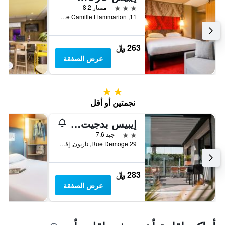
3 نجوم
ممتاز 8.2
11, Rue Camille Flammarion, كاركاسون, إقليم أود, فرنسا
263 ﷼
عرض الصفقة
2 نجمتين
نجمتين أو أقل
إيبيس بدجيت ناربوني إيست
2 نجمتين
جيد 7.6
29 Rue Demoge, ناربون, إقليم أود, فرنسا
283 ﷼
عرض الصفقة