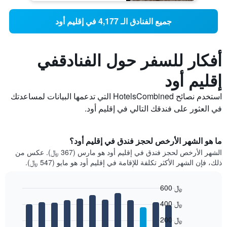
جميع الفنادق الـ 4,177 في إقليم أود
أفكار للسفر حول الفنادقفي
إقليم أود
استخدم نصائح HotelsCombined التي تدعمها البيانات لمساعدتك
في العثور على فندقك التالي في إقليم أود.
ما هو الشهر الأرخص لحجز فندق في إقليم أود؟
الشهر الأرخص لحجز فندق في إقليم أود هو مارس (367 ﷼). عكس من
ذلك، فإن الشهر الأكثر تكلفة للإقامة في إقليم أود هو مايو (547 ﷼).
600 ﷼
Bar
Chart
400 ﷼
graphic.
chart
with
200 ﷼
12