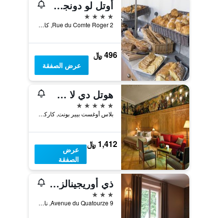
أوتل لو دونجون - كويور دي لا سيتي ميديفال
4 نجوم
2 Rue du Comte Roger, كاركاسون, إقليم أود, فرنسا
496 ﷼
عرض الصفقة
هوتل دي لا سيتيه كاركاسون - إم جاليري كوليكشن
5 نجوم
بلاس أوغست بيير بونت, كاركاسون, إقليم أود, فرنسا
1,412 ﷼
عرض
الصفقة
ذي أوريجينالز سيتي، أوتل لو بويش
3 نجوم
9 Avenue du Quatourze, ناربون, إقليم أود, فرنسا