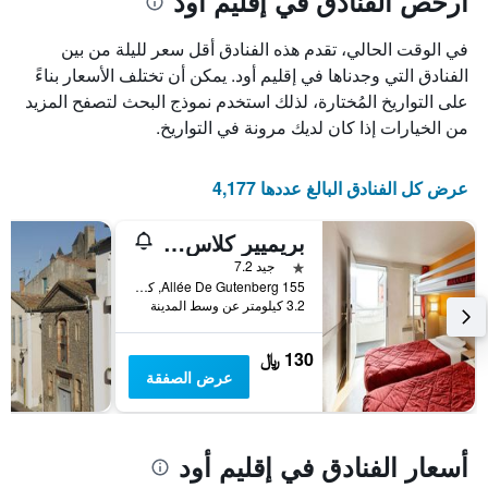
أرخص الفنادق في إقليم أود
في الوقت الحالي، تقدم هذه الفنادق أقل سعر لليلة من بين
الفنادق التي وجدناها في إقليم أود. يمكن أن تختلف الأسعار بناءً
على التواريخ المُختارة، لذلك استخدم نموذج البحث لتصفح المزيد
من الخيارات إذا كان لديك مرونة في التواريخ.
عرض كل الفنادق البالغ عددها 4,177
بريميير كلاس كاركاسون
نجمة واحدة
جيد 7.2
155 Allée De Gutenberg, كاركاسون, إقليم أود, فرنسا
3.2 كيلومتر عن وسط المدينة
130 ﷼
عرض الصفقة
أسعار الفنادق في إقليم أود