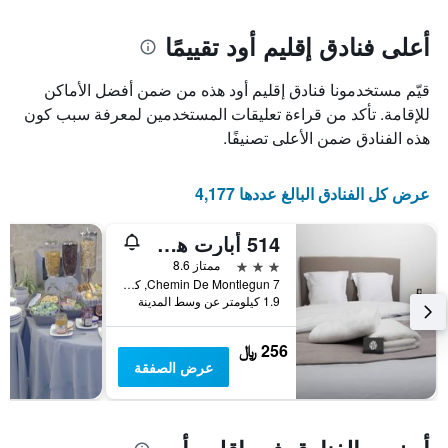
غرفة
المخطط
1
أعلى فنادق إقليم أود تقييمًا
محور
X
قيّم مستخدمونا فنادق إقليم أود هذه من ضمن أفضل الأماكن
الذي
يعرض
للإقامة. تأكد من قراءة تعليقات المستخدمين لمعرفة سبب كون
عدد
هذه الفنادق ضمن الأعلى تصنيفًا.
الأيام
قبل
الإقامة
عرض كل الفنادق البالغ عددها 4,177
يتضمن
المخطط
514 أبارت هوتل
التالي
1
3 نجوم
ممتاز 8.6
محور
7 Chemin De Montlegun, كاركاسون, إقليم أود, فرنسا
Y
1.9 كيلومتر عن وسط المدينة
الذي
يعرض
256 ﷼
متوسط
عرض الصفقة
سعر
غرفة