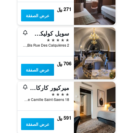
271 ﷼
عرض الصفقة
سويل كوليكشن أوتل دو روي آند سبا
5 نجوم
2 Bis Rue Des Calquières, كاركاسون, إقليم أود, فرنسا
706 ﷼
عرض الصفقة
ميركيور كاركاسون لا سيتي
4 نجوم
18 Rue Camille Saint-Saens, كاركاسون, إقليم أود, فرنسا
591 ﷼
عرض الصفقة