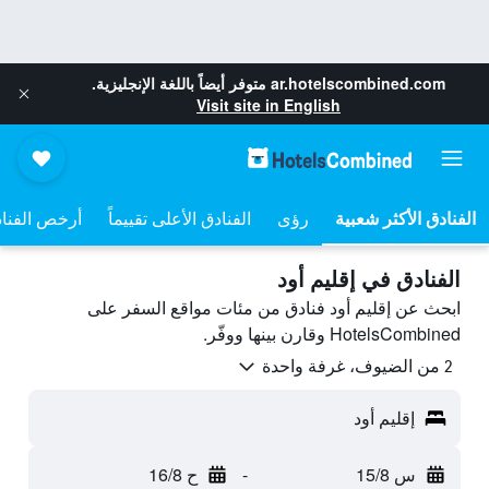
ar.hotelscombined.com
متوفر أيضاً باللغة الإنجليزية.
Visit site in English
رؤى
الفنادق الأعلى تقييماً
أرخص الفنا
الفنادق في إقليم أود
ابحث عن إقليم أود فنادق من مئات مواقع السفر على
HotelsCombined وقارن بينها ووفّر.
2 من الضيوف، غرفة واحدة
إقليم أود
س 15/8
-
ح 16/8